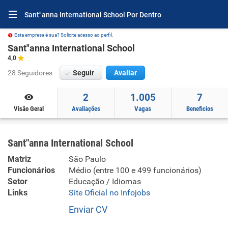
Sant"anna International School Por Dentro
Esta empresa é sua? Solicite acesso ao perfil.
Sant"anna International School
4,0
28 Seguidores
Seguir
Avaliar
2
1.005
7
Visão Geral
Avaliações
Vagas
Beneficios
Sant"anna International School
Matriz
São Paulo
Funcionários
Médio (entre 100 e 499 funcionários)
Setor
Educação / Idiomas
Links
Site Oficial no Infojobs
Enviar CV