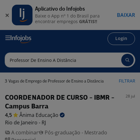
Aplicativo do Infojobs
BAIXAR
Baixe o App nº 1 do Brasil para
encontrar empregos
GRÁTIS!!
Login
3
FILTRAR
Vagas de Emprego de Professor de Ensino a Distância
28 jul
COORDENADOR DE CURSO - IBMR -
Campus Barra
4,5
Ânima
Educação
Rio de Janeiro - RJ
A combinar
Pós-graduação - Mestrado