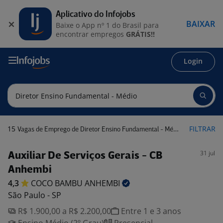
Aplicativo do Infojobs
BAIXAR
Baixe o App nº 1 do Brasil para
encontrar empregos
GRÁTIS!!
Login
15
FILTRAR
Vagas de Emprego de Diretor Ensino Fundamental - Médio
31 jul
Auxiliar De Serviços Gerais - CB
Anhembi
4,3
COCO BAMBU
ANHEMBI
São Paulo - SP
R$ 1.900,00 a R$ 2.200,00
Entre 1 e 3 anos