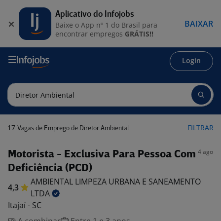
Aplicativo do Infojobs
BAIXAR
Baixe o App nº 1 do Brasil para
encontrar empregos
GRÁTIS!!
Login
17
FILTRAR
Vagas de Emprego de Diretor Ambiental
4 ago
Motorista - Exclusiva Para Pessoa Com
Deficiência (PCD)
AMBIENTAL LIMPEZA URBANA E SANEAMENTO
4,3
LTDA
Itajaí - SC