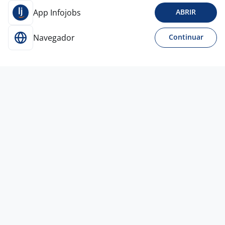
App Infojobs
ABRIR
Navegador
Continuar
Para Candidatos
Acesse o site de empregos líder e se candidate a
vagas adequadas ao seu perfil de forma fácil e
rápida.