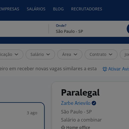
 EMPRESAS
SALÁRIOS
BLOG
RECRUTADORES
Onde?
icação
Salário
Área
Contrato
Jo
eiro em receber novas vagas similares a esta
Ativar Av
Paralegal
Zarbe
Arievilo
São Paulo - SP
3 ago
Salário a combinar
Home office