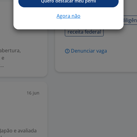
Quero destacar meu perfil
Habilidades
13 mai
Agora não
Certidões Negativas
diligê
receita federal
abertura,
Denunciar vaga
 e
..
16 jun
apão e avaliada