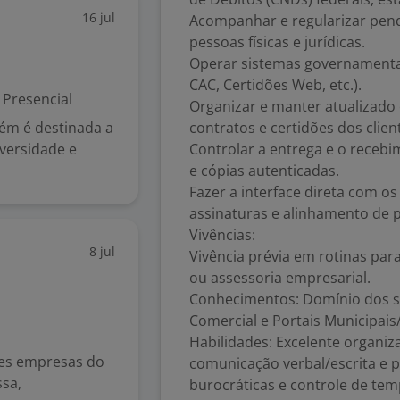
16 jul
Acompanhar e regularizar pendên
pessoas físicas e jurídicas.
Operar sistemas governamentai
CAC, Certidões Web, etc.).
Presencial
Organizar e manter atualizado 
bém é destinada a
contratos e certidões dos clien
iversidade e
Controlar a entrega e o recebi
e cópias autenticadas.
Fazer a interface direta com os
assinaturas e alinhamento de 
Vivências:
8 jul
Vivência prévia em rotinas para
ou assessoria empresarial.
Conhecimentos: Domínio dos sis
Comercial e Portais Municipais
Habilidades: Excelente organi
res empresas do
comunicação verbal/escrita e 
ssa,
burocráticas e controle de te