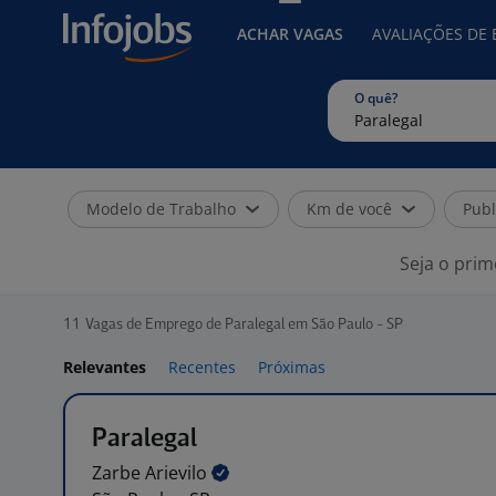
ACHAR VAGAS
AVALIAÇÕES DE
O quê?
Modelo de Trabalho
Km de você
Publ
Seja o prim
11
Vagas de Emprego de Paralegal em São Paulo - SP
Relevantes
Recentes
Próximas
Paralegal
Zarbe
Arievilo