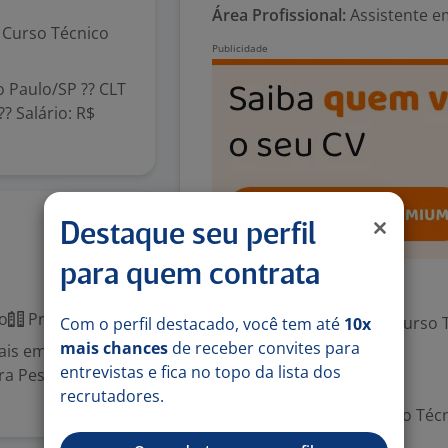
Área Profissional:
Assistente em
Curso Técnico
o Paulo/SP ?? CLT
?? Salário: R$
11 jun
Destaque seu perfil
para quem contrata
Exigências
o
Presencial
Escolaridade Mínima: Curso 
Com o perfil destacado, você tem até
10x
mais chances
de receber convites para
cais em e-CAC,
entrevistas e fica no topo da lista dos
ra Pessoa
Valorizado
recrutadores.
Serviços públicos; Curso Técn