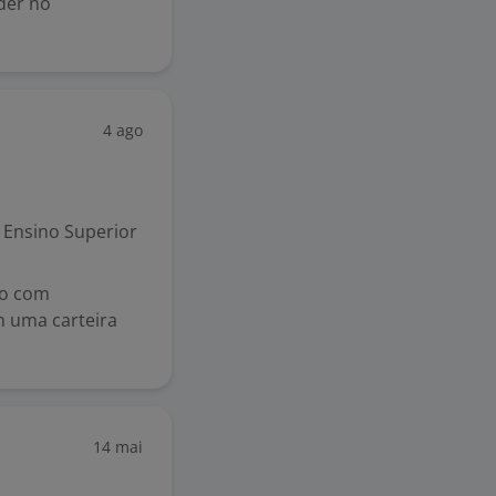
íder no
4 ago
Ensino Superior
io com
m uma carteira
14 mai