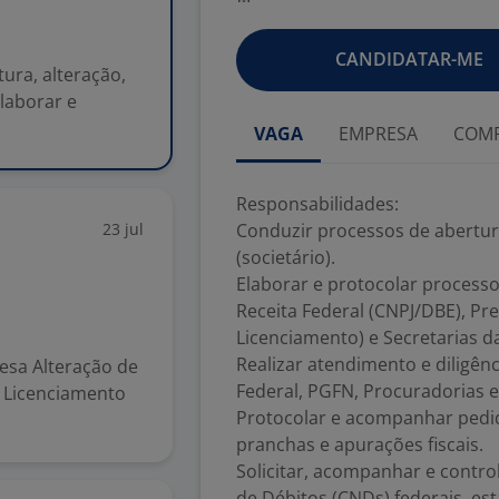
CANDIDATAR-ME
ura, alteração,
Elaborar e
VAGA
EMPRESA
COMP
Responsabilidades:
23 jul
Conduzir processos de abertur
(societário).
Elaborar e protocolar processo
Receita Federal (CNPJ/DBE), Pre
Licenciamento) e Secretarias da
Realizar atendimento e diligênc
esa Alteração de
Federal, PGFN, Procuradorias e
 Licenciamento
Protocolar e acompanhar pedido
pranchas e apurações fiscais.
Solicitar, acompanhar e contro
de Débitos (CNDs) federais, est