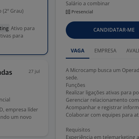
Salário a combinar
 (2º Grau)
Presencial
ting
Ativo para
CANDIDATAR-ME
tivas para
VAGA
EMPRESA
AVAL
A Microcamp busca um Operado
27 jul
ndas
sede.
Funções
Realizar ligações ativas para p
ncial
Gerenciar relacionamento com 
Acompanhar e registrar inform
D, empresa líder
Colaborar com equipes para at
cando um novo
Requisitos
Experiência em telemarketing a