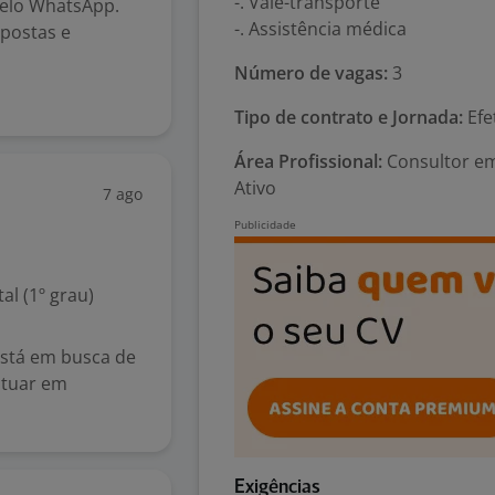
-. Vale-transporte
pelo WhatsApp.
-. Assistência médica
postas e
Número de vagas:
3
Tipo de contrato e Jornada:
Efe
Área Profissional:
Consultor em 
Ativo
7 ago
l (1º grau)
stá em busca de
atuar em
Exigências