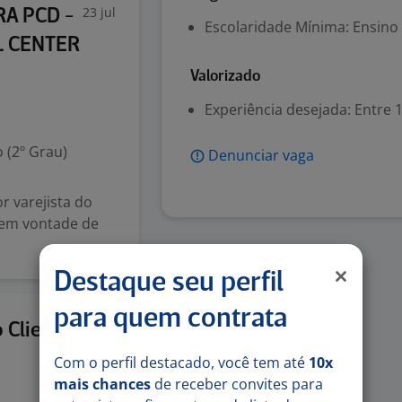
23 jul
RA PCD -
Escolaridade Mínima: Ensino
L CENTER
Valorizado
Experiência desejada: Entre 1
 (2º Grau)
Denunciar vaga
r varejista do
 tem vontade de
Destaque seu perfil
para quem contrata
21 jul
 Cliente
Com o perfil destacado, você tem até
10x
mais chances
de receber convites para