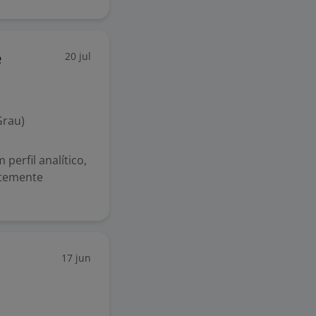
20 jul
e
Grau)
perfil analítico,
ntemente
17 jun