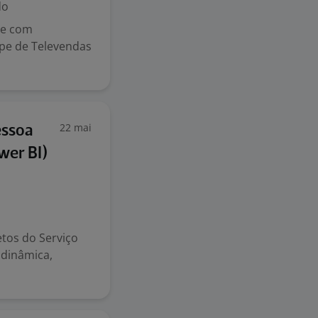
do
 e com
ipe de Televendas
22 mai
essoa
wer BI)
etos do Serviço
 dinâmica,