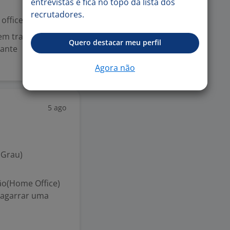
entrevistas e fica no topo da lista dos
recrutadores.
office
 em trabalhar em
Quero destacar meu perfil
tante
Agora não
5 ago
 Grau)
o(Home Office)
 agarrar uma