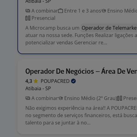
Atibaia - SP
A combinar
Entre 1 e 3 anos
Ensino Médio
Presencial
A Microcamp busca um
Operador de Telemarke
atuar na nossa sede. Funções Realizar ligações a
potencializar vendas Gerenciar re...
Operador De Negócios – Área De Ve
4,3
POUPACRED
Atibaia - SP
A combinar
Ensino Médio (2º Grau)
Prese
Não exigimos experiência na área!! A POUPACRE
no segmento de serviços financeiros, está bus
talento para se juntar à no...