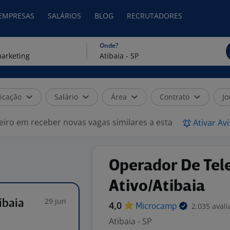
 EMPRESAS
SALÁRIOS
BLOG
RECRUTADORES
Onde?
icação
Salário
Área
Contrato
Jo
eiro em receber novas vagas similares a esta
Ativar Av
Operador De Tel
Ativo/Atibaia
29 jun
ibaia
4,0
2.035 avali
Microcamp
Atibaia - SP