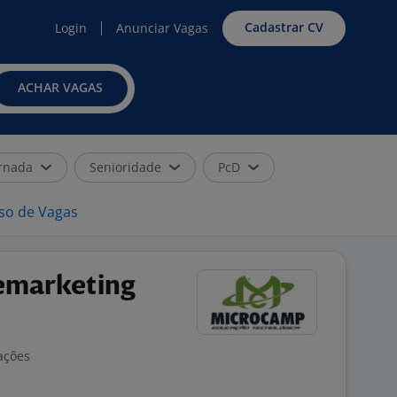
Cadastrar CV
Login
Anunciar Vagas
ACHAR VAGAS
rnada
Senioridade
PcD
iso de Vagas
emarketing
ações