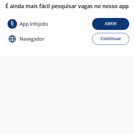
É ainda mais fácil pesquisar vagas no nosso app
App Infojobs
ABRIR
Navegador
Continuar
Para Candidatos
Acesse o site de empregos líder e se candidate a
vagas adequadas ao seu perfil de forma fácil e
rápida.