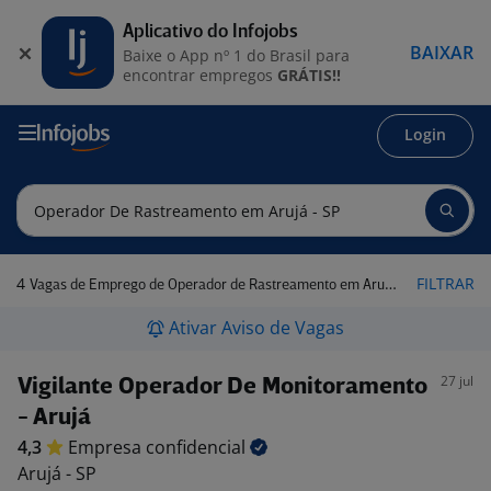
Aplicativo do Infojobs
BAIXAR
Baixe o App nº 1 do Brasil para
encontrar empregos
GRÁTIS!!
Login
4
FILTRAR
Vagas de Emprego de Operador de Rastreamento em Arujá - SP
Ativar Aviso de Vagas
27 jul
Vigilante Operador De Monitoramento
- Arujá
4,3
Empresa
confidencial
Arujá - SP