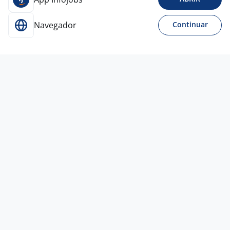
Navegador
Continuar
Para Candidatos
Acesse o site de empregos líder e se candidate a
vagas adequadas ao seu perfil de forma fácil e
rápida.