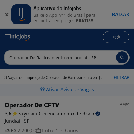
Aplicativo do Infojobs
BAIXAR
Baixe o App nº 1 do Brasil para
encontrar empregos
GRÁTIS!!
Login
3
FILTRAR
Vagas de Emprego de Operador de Rastreamento em Jundiaí - SP
Ativar Aviso de Vagas
4 ago
Operador De CFTV
3,6
Skymark Gerenciamento de
Risco
Jundiaí - SP
R$ 2.200,00
Entre 1 e 3 anos