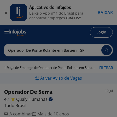
Aplicativo do Infojobs
BAIXAR
Baixe o App nº 1 do Brasil para
encontrar empregos
GRÁTIS!!
Login
1
FILTRAR
Vaga de Emprego de Operador de Ponte Rolante em Barueri - SP
Ativar Aviso de Vagas
10 jul
Operador De Serra
4,1
Qualy
Humanas
Todo Brasil
A combinar
Mais de 10 anos