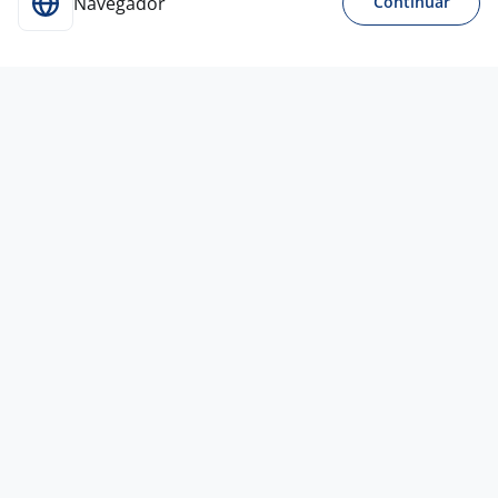
Navegador
Continuar
Para Candidatos
Acesse o site de empregos líder e se candidate a
vagas adequadas ao seu perfil de forma fácil e
rápida.