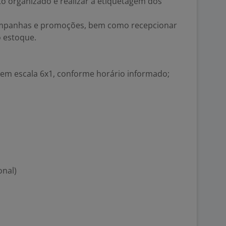
o organizado e realizar a etiquetagem dos
ampanhas e promoções, bem como recepcionar
 estoque.
 em escala 6x1, conforme horário informado;
onal)