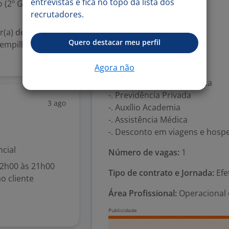
entrevistas e fica no topo da lista dos
 (2º Grau)
Benefícios:
recrutadores.
-. Vale Refeição
r(a) de
-. Dayoff
Quero destacar meu perfil
 empilhadeiras e
-. Vale Transporte
-. Vale Alimentação
Agora não
-. Desconto em Produtos
-. Assistência Odontológica
-. Previdência Privada
3 ago
-. Auxílio Academia
-. Assistência Médica
-. Desconto em viagens e hos
cial
Número de vagas:
1
12h00 às 21h00
Tipo de contrato e Jornada:
Efe
o cliente
Área Profissional:
Operacional 