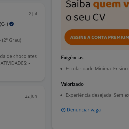
2 jul
(C-I)
 (2º Grau)
nda de chocolates
Exigências
ATIVIDADES: -
Escolaridade Mínima: Ensino
Valorizado
Experiência desejada: Sem e
22 jun
Denunciar vaga