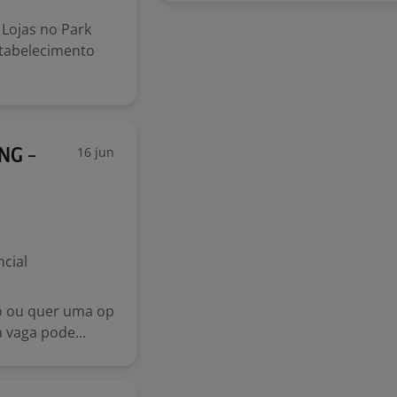
 Lojas no Park
stabelecimento
16 jun
NG -
cial
o ou quer uma op
 vaga pode...