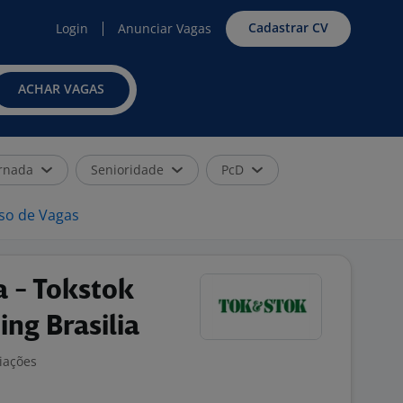
Cadastrar CV
Login
Anunciar Vagas
ACHAR VAGAS
rnada
Senioridade
PcD
iso de Vagas
a - Tokstok
ng Brasilia
liações