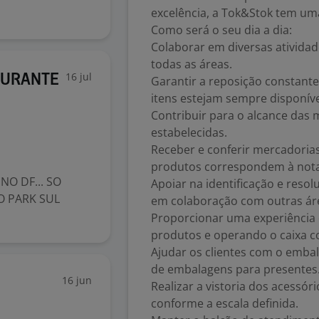
excelência, a Tok&Stok tem um
Como será o seu dia a dia:
Colaborar em diversas atividad
todas as áreas.
16 jul
AURANTE
Garantir a reposição constant
itens estejam sempre disponívei
Contribuir para o alcance das 
estabelecidas.
Receber e conferir mercadorias
produtos correspondem à nota 
NO DF... SO
Apoiar na identificação e reso
O PARK SUL
em colaboração com outras ár
Proporcionar uma experiência 
produtos e operando o caixa co
Ajudar os clientes com o emba
de embalagens para presentes
16 jun
Realizar a vistoria dos acessó
conforme a escala definida.