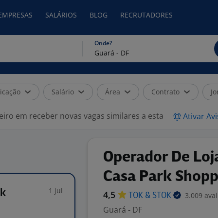
 EMPRESAS
SALÁRIOS
BLOG
RECRUTADORES
Onde?
icação
Salário
Área
Contrato
Jo
eiro em receber novas vagas similares a esta
Ativar Av
Operador De Loj
Casa Park Shoppi
1 jul
rk
4,5
3.009 ava
TOK &
STOK
Guará - DF