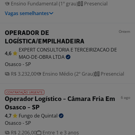
Ensino Fundamental (1º grau)
Presencial
Vagas semelhantes
Ontem
OPERADOR DE
LOGÍSTICA/EMPILHADEIRA
EXPERT CONSULTORIA E TERCEIRIZACAO DE
4,6
MAO-DE-OBRA
LTDA
Osasco - SP
R$ 3.232,00
Ensino Médio (2º Grau)
Presencial
CONTRATAÇÃO URGENTE
6 ago
Operador Logístico - Câmara Fria Em
Osasco - SP
4,7
Fungo de
Quintal
Osasco - SP
R$ 2.206,00
Entre 1 e 3 anos