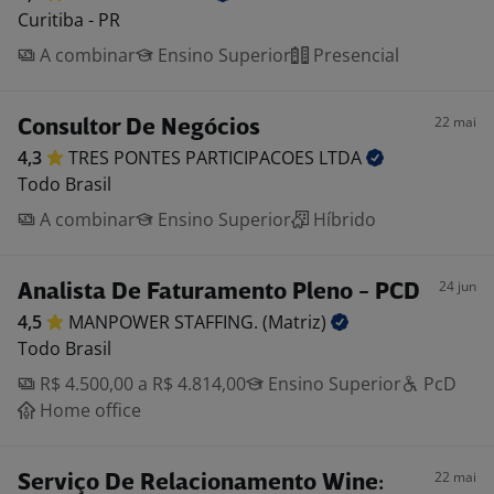
Curitiba - PR
A combinar
Ensino Superior
Presencial
22 mai
Consultor De Negócios
4,3
TRES PONTES PARTICIPACOES
LTDA
Todo Brasil
A combinar
Ensino Superior
Híbrido
24 jun
Analista De Faturamento Pleno - PCD
4,5
MANPOWER STAFFING.
(Matriz)
Todo Brasil
R$ 4.500,00 a R$ 4.814,00
Ensino Superior
PcD
Home office
22 mai
Serviço De Relacionamento Wine: