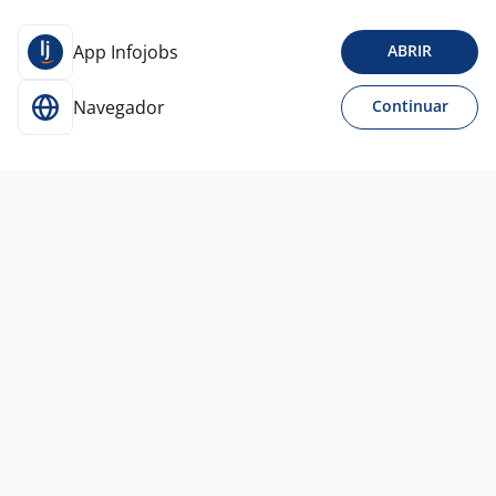
App Infojobs
ABRIR
Navegador
Continuar
Para Candidatos
Acesse o site de empregos líder e se candidate a
vagas adequadas ao seu perfil de forma fácil e
rápida.