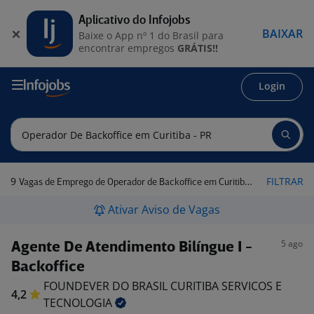
Aplicativo do Infojobs
BAIXAR
Baixe o App nº 1 do Brasil para
encontrar empregos
GRÁTIS!!
Login
9
FILTRAR
Vagas de Emprego de Operador de Backoffice em Curitiba - PR
Ativar Aviso de Vagas
5 ago
Agente De Atendimento Bilíngue I -
Backoffice
FOUNDEVER DO BRASIL CURITIBA SERVICOS E
4,2
TECNOLOGIA