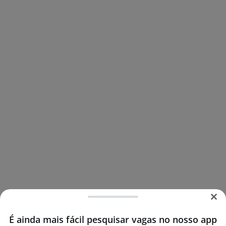
É ainda mais fácil pesquisar vagas no nosso app