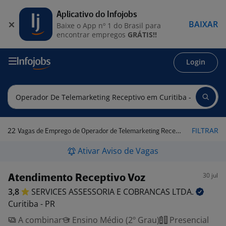
Aplicativo do Infojobs
BAIXAR
Baixe o App nº 1 do Brasil para
encontrar empregos
GRÁTIS!!
Login
22
FILTRAR
Vagas de Emprego de Operador de Telemarketing Receptivo em Curitiba - PR
Ativar Aviso de Vagas
30 jul
Atendimento Receptivo Voz
3,8
SERVICES ASSESSORIA E COBRANCAS
LTDA.
Curitiba - PR
A combinar
Ensino Médio (2º Grau)
Presencial