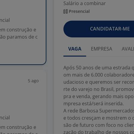
Salário a combinar
Presencial
ncial
CANDIDATAR-ME
 em construção e
não paramos de c
VAGA
EMPRESA
AVAL
Após 50 anos de uma estrada q
om mais de 6.000 colaboradore
5 ago
udacioso e queremos ser reco
rte do varejo no Brasil, prom
pra e venda, gerando mais opo
mpresa está/será inserida.
A rede Barbosa Supermercado
ncial
e todos cresçam e mostrem o 
são de futuro com foco no clie
 em construção e
zação do trabalho de nossos co