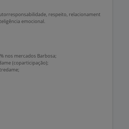
:
utorresponsabilidade, respeito, relacionament
nteligência emocional.
 5% nos mercados Barbosa;
dame (coparticipação);
otredame;