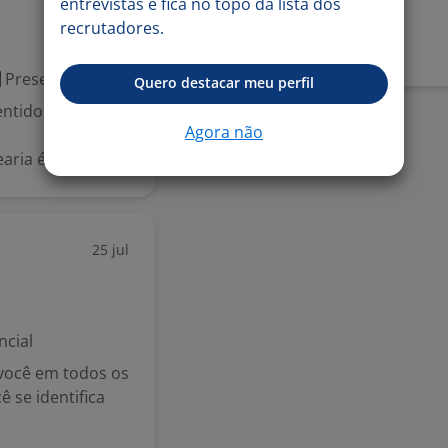
entrevistas e fica no topo da lista dos
Denunciar vaga
recrutadores.
Presencial
Quero destacar meu perfil
ntido ao nosso j
Agora não
ia é facilitar...
25 jul
ncial
 você em todos os
 se identifica