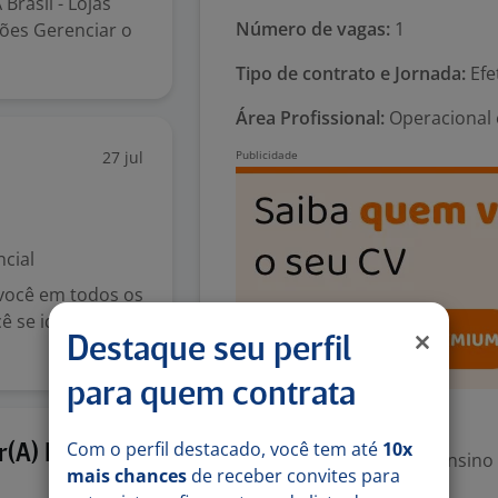
Brasil - Lojas
Número de vagas:
1
ões Gerenciar o
Tipo de contrato e Jornada:
Efe
Área Profissional:
Operacional 
27 jul
cial
 você em todos os
 se identifica
Destaque seu perfil
para quem contrata
Exigências
Com o perfil destacado, você tem até
10x
27 jul
r(A) De
Escolaridade Mínima: Ensino
mais chances
de receber convites para