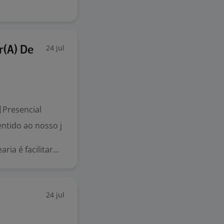
24 jul
r(A) De
Presencial
ntido ao nosso j
ia é facilitar...
24 jul