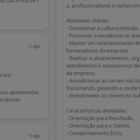
não paramos de c
a, profissionalismo e compromi
Atividades diárias:
- Disseminar a cultura (missão,
- Promover a excelência no at
- Manter um relacionamento éti
5 ago
fornecedores da empresa,
- Realizar o abastecimento, or
atendimento e autosserviço de
da empresa,
Grau)
- Acondicionar as carnes nas 
fracionando, pesando e confer
soas apaixonadas
- Atendimento ao cliente no ba
eriências
Características desejadas:
- Orientação para Resultado,
- Orientação para o Cliente,
- Comportamento Ético.
5 ago