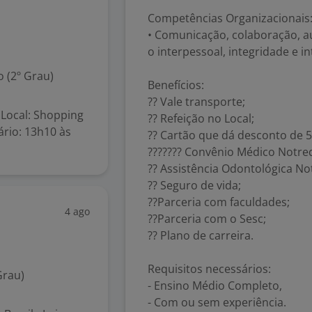
Competências Organizacionais
• Comunicação, colaboração, a
o interpessoal, integridade e i
 (2º Grau)
Benefícios:
?? Vale transporte;
Local: Shopping
?? Refeição no Local;
ário: 13h10 às
?? Cartão que dá desconto de
??????? Convênio Médico Notre
?? Assistência Odontológica N
?? Seguro de vida;
??Parceria com faculdades;
4 ago
??Parceria com o Sesc;
?? Plano de carreira.
Requisitos necessários:
Grau)
- Ensino Médio Completo,
- Com ou sem experiência.