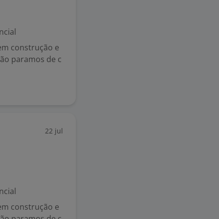
ncial
 em construção e
não paramos de c
22 jul
ncial
 em construção e
não paramos de c