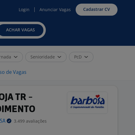
Cadastrar CV
Login
Anunciar Vagas
ACHAR VAGAS
rnada
Senioridade
PcD
iso de Vagas
JA TR -
DIMENTO
3.499 avaliações
OSA