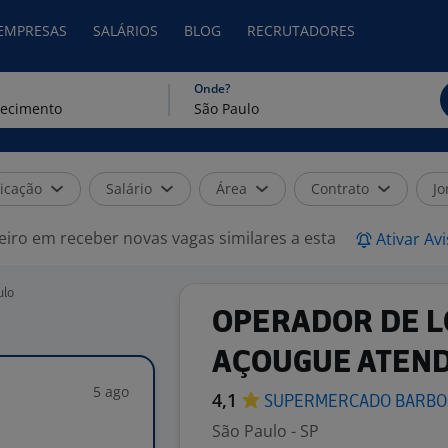
 EMPRESAS
SALÁRIOS
BLOG
RECRUTADORES
Onde?
icação
Salário
Área
Contrato
Jo
eiro em receber novas vagas similares a esta
Ativar Av
ulo
OPERADOR DE LO
AÇOUGUE ATEN
5 ago
4,1
SUPERMERCADO
BARB
São Paulo - SP