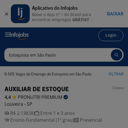
Aplicativo do Infojobs
BAIXAR
Baixe o App nº 1 do Brasil para
encontrar empregos
GRÁTIS!!
Login
9.505
FILTRAR
Vagas de Emprego de Estoquista em São Paulo
Ontem
AUXILIAR DE ESTOQUE
4,4
PRONUTRI
PREMIUM
Louveira - SP
R$ 2.138,00
Entre 1 e 3 anos
Ensino Fundamental (1º grau)
Presencial