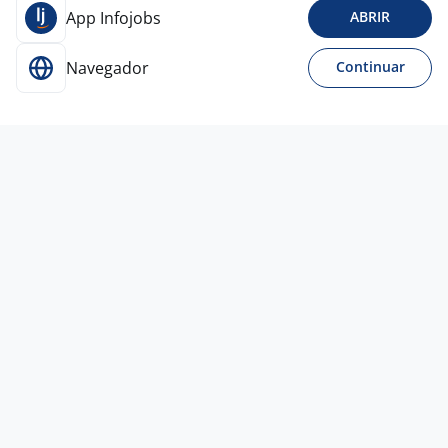
App Infojobs
ABRIR
Navegador
Continuar
6 ago
Lider De Logistica
4,0
Express
Franca - SP
A combinar
Entre 1 e 3 anos
Ensino Superior
Presencial
Vagas semelhantes
5 ago