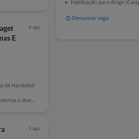
Habilitação para dirigir (Cate
Denunciar vaga
6 ago
iaget
enas E
a) de Handebol
orize a dive...
5 ago
ra