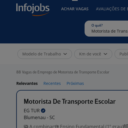
ACHAR VAGAS
AVALIAÇÕES DE
O quê?
Modelo de Trabalho
Km de você
Publ
88
Vagas de Emprego de Motorista de Transporte Escolar
Relevantes
Recentes
Próximas
Motorista De Transporte Escolar
EG
TUR
Blumenau - SC
A combinar
Ensino Fundamental (1º grau)