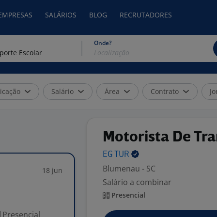
 EMPRESAS
SALÁRIOS
BLOG
RECRUTADORES
Onde?
icação
Salário
Área
Contrato
Jo
Motorista De Tra
EG
TUR
Blumenau - SC
18 jun
Salário a combinar
Presencial
Presencial