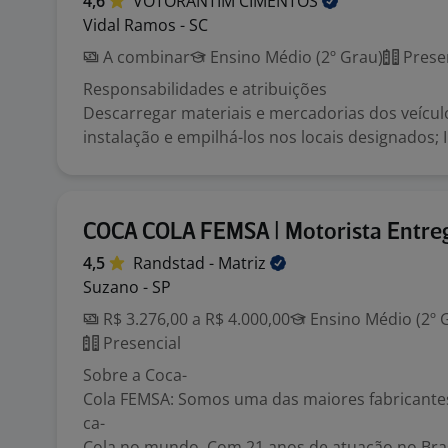
4,6
VOTORANTIM
CIMENTOS
Vidal Ramos - SC
A combinar
Ensino Médio (2º Grau)
Prese
Responsabilidades e atribuições
Descarregar materiais e mercadorias dos veícu
instalação e empilhá-los nos locais designados; I
COCA COLA FEMSA | Motorista Entre
4,5
Randstad -
Matriz
Suzano - SP
R$ 3.276,00 a R$ 4.000,00
Ensino Médio (2º 
Presencial
Sobre a Coca-
Cola FEMSA: Somos uma das maiores fabricante
ca-
Cola no mundo. Com 21 anos de atuação no Bras