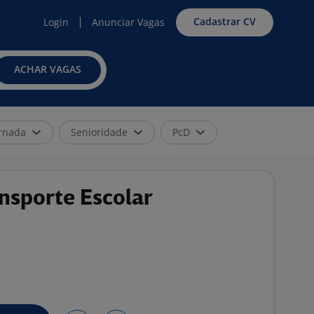
Cadastrar CV
Login
Anunciar Vagas
ACHAR VAGAS
rnada
Senioridade
PcD
nsporte Escolar