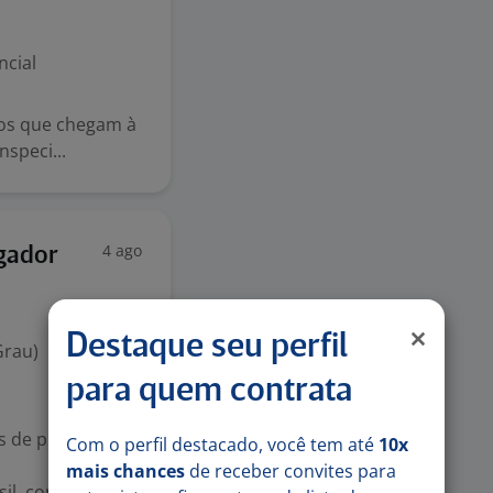
ncial
los que chegam à
nspeci...
4 ago
gador
Destaque seu perfil
Grau)
para quem contrata
s de produtos Co
Com o perfil destacado, você tem até
10x
mais chances
de receber convites para
il, contamos co