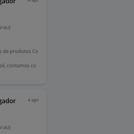
gador
Grau)
s de produtos Co
il, contamos co
4 ago
gador
Grau)