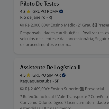
Piloto De Testes
4,3
GRUPO
ROMA
Rio de Janeiro - RJ
R$ 2.000,00
Ensino Médio (2º Grau)
Presen
Responsabilidades e atribuições: Realizar test
veículos de clientes e da concessionária; Segui
os procedimentos e norm...
Assistente De Logística II
4,5
GRUPO
SIMPAR
Itaquaquecetuba - SP
R$ 2.469,00
Ensino Superior
Presencial
? Refeição no local ? Vale-Transporte ? Convênio
Convênio Odontológico ? Licença-maternidade e
estendidas ? Kit nascimento ...