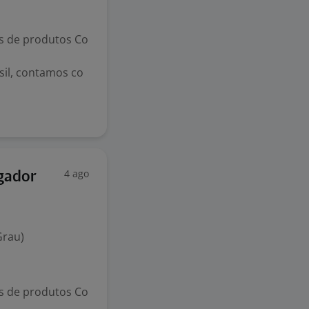
s de produtos Co
il, contamos co
4 ago
gador
Grau)
s de produtos Co