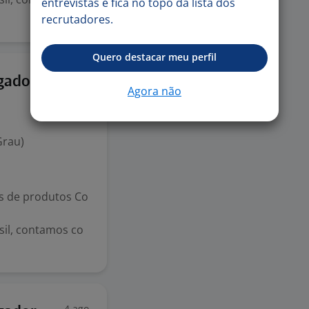
entrevistas e fica no topo da lista dos
recrutadores.
Quero destacar meu perfil
4 ago
gador
Agora não
Grau)
s de produtos Co
il, contamos co
4 ago