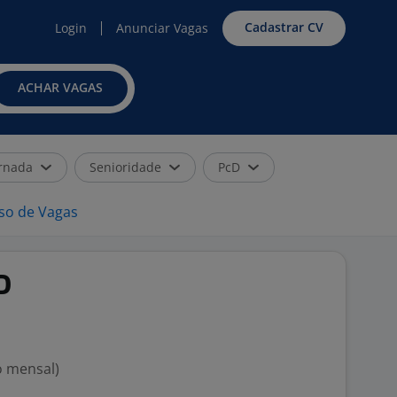
Cadastrar CV
Login
Anunciar Vagas
ACHAR VAGAS
rnada
Senioridade
PcD
iso de Vagas
D
o mensal)