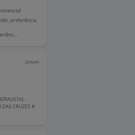
resencial
ído, preferência
riênc...
Ontem
RALISTA) -
 DAS CRUZES #