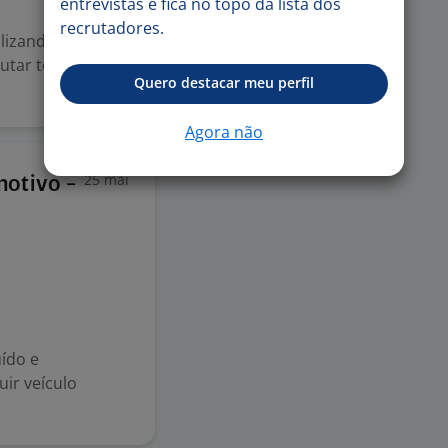
entrevistas e fica no topo da lista dos
recrutadores.
lizando todas as
utar todas as
Quero destacar meu perfil
Agora não
25 mai
otivo -
uído e
uir veículo