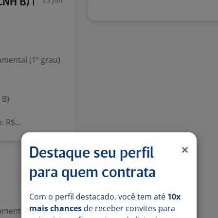
NH B) |
mental (1º grau)
 B)
 R$...
Destaque seu perfil
22 jun
para quem contrata
Com o perfil destacado, você tem até
10x
mais chances
de receber convites para
mental (1º grau)