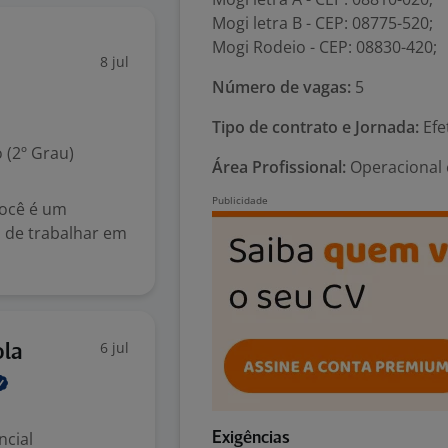
Mogi letra B - CEP: 08775-520;
Mogi Rodeio - CEP: 08830-420;
8 jul
Número de vagas:
5
Tipo de contrato e Jornada:
Efe
 (2º Grau)
Área Profissional:
Operacional 
você é um
a de trabalhar em
6 jul
ola
ncial
Exigências