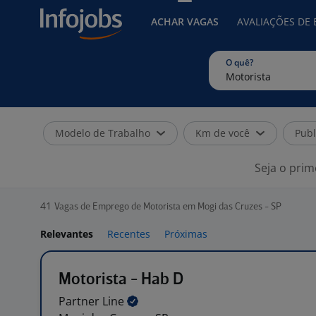
ACHAR VAGAS
AVALIAÇÕES DE
O quê?
Modelo de Trabalho
Km de você
Publ
Seja o prim
41
Vagas de Emprego de Motorista em Mogi das Cruzes - SP
Relevantes
Recentes
Próximas
Motorista - Hab D
Partner
Line