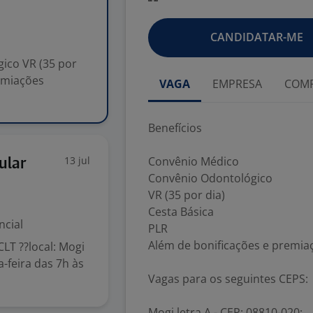
CANDIDATAR-ME
ico VR (35 por
remiações
VAGA
EMPRESA
COMP
Benefícios
13 jul
Convênio Médico
ular
Convênio Odontológico
VR (35 por dia)
Cesta Básica
ncial
PLR
Além de bonificações e premia
CLT ??local: Mogi
-feira das 7h às
Vagas para os seguintes CEPS:
Mogi letra A - CEP: 08810-020;