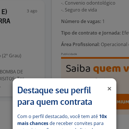
-. Convenio odontológico
-. Seguro de vida
3 ago
 E)
RRA
Número de vagas:
1
Tipo de contrato e Jornada:
Efe
Área Profissional:
Operacional 
 (2º Grau)
 BOMBA DE
SITOS: Ter
.
Destaque seu perfil
para quem contrata
31 jul
Com o perfil destacado, você tem até
10x
mais chances
de receber convites para
Exigências