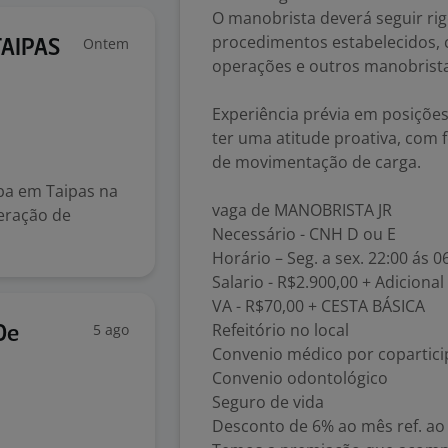
O manobrista deverá seguir r
procedimentos estabelecidos, 
Ontem
AIPAS
operações e outros manobrista 
Experiência prévia em posições
ter uma atitude proativa, com
de movimentação de carga.
a em Taipas na
vaga de MANOBRISTA JR
eração de
Necessário - CNH D ou E
Horário – Seg. a sex. 22:00 ás 0
Salario - R$2.900,00 + Adiciona
VA - R$70,00 + CESTA BÁSICA
Refeitório no local
5 ago
De
Convenio médico por copartic
Convenio odontológico
Seguro de vida
Desconto de 6% ao mês ref. ao