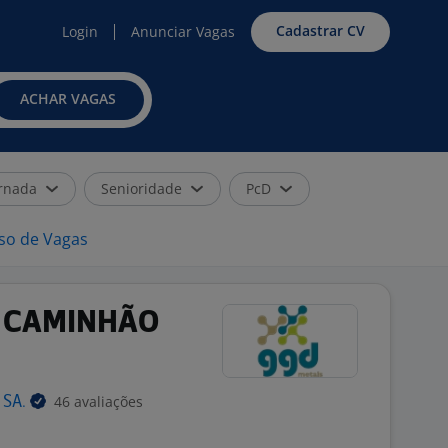
Cadastrar CV
Login
Anunciar Vagas
ACHAR VAGAS
rnada
Senioridade
PcD
iso de Vagas
 CAMINHÃO
46 avaliações
S
SA.