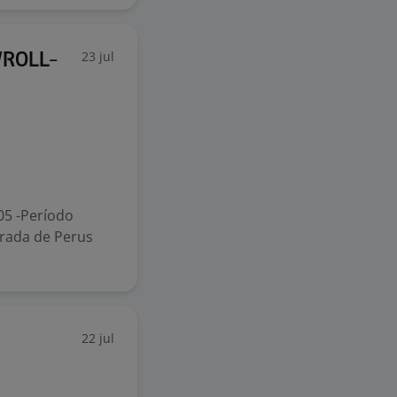
23 jul
/ROLL-
105 -Período
trada de Perus
22 jul