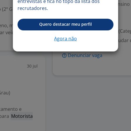
entrevistas e fica no topo da lista dos
Escolaridade Mínima: Ensino
recrutadores.
 (2º Grau)
Valorizado
Quero destacar meu perfil
eno, médio e
Habilitação para dirigir (Cate
ar veículos
Agora não
Disponibilidade para mudar 
Denunciar vaga
30 jul
Grau)
utamento e
 para
Motorista