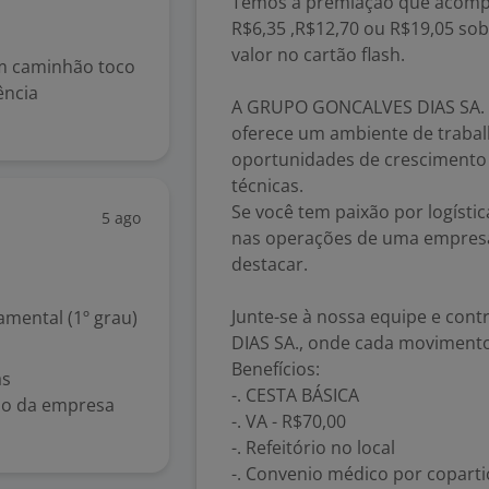
Temos a premiação que acompa
R$6,35 ,R$12,70 ou R$19,05 sob
valor no cartão flash.
em caminhão toco
ência
A GRUPO GONCALVES DIAS SA.
oferece um ambiente de trabalh
oportunidades de crescimento 
técnicas.
Se você tem paixão por logíst
5 ago
nas operações de uma empresa 
destacar.
Junte-se à nossa equipe e co
mental (1º grau)
DIAS SA., onde cada movimento 
Benefícios:
ás
-. CESTA BÁSICA
ão da empresa
-. VA - R$70,00
-. Refeitório no local
-. Convenio médico por coparti