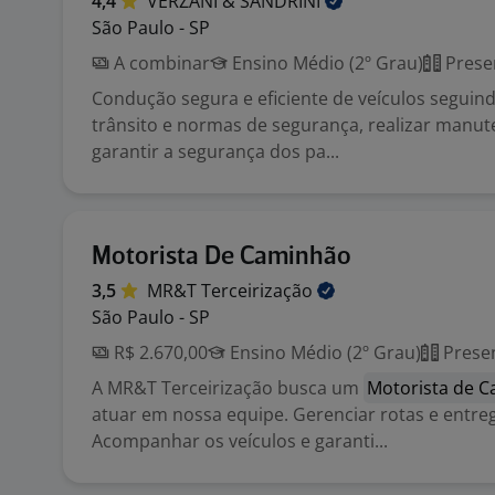
4,4
VERZANI &
SANDRINI
São Paulo - SP
A combinar
Ensino Médio (2º Grau)
Prese
Condução segura e eficiente de veículos seguind
trânsito e normas de segurança, realizar manut
garantir a segurança dos pa...
Motorista De Caminhão
3,5
MR&T
Terceirização
São Paulo - SP
R$ 2.670,00
Ensino Médio (2º Grau)
Presen
A MR&T Terceirização busca um
Motorista de 
atuar em nossa equipe. Gerenciar rotas e entre
Acompanhar os veículos e garanti...