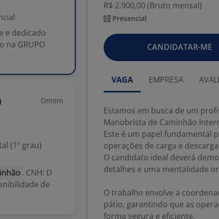
R$ 2.900,00 (Bruto mensal)
cial
Presencial
e e dedicado
rno na GRUPO
CANDIDATAR-ME
VAGA
EMPRESA
AVAL
Ontem
)
Estamos em busca de um profis
Manobrista de Caminhão Inte
Este é um papel fundamental pa
l (1º grau)
operações de carga e descarga
O candidato ideal deverá demo
detalhes e uma mentalidade or
inhão
. CNH: D
onibilidade de
O trabalho envolve a coorden
pátio, garantindo que as opera
forma segura e eficiente.