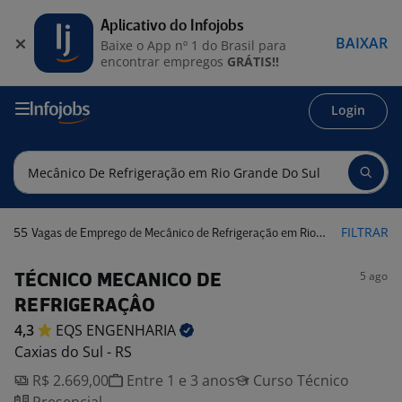
Aplicativo do Infojobs
BAIXAR
Baixe o App nº 1 do Brasil para
encontrar empregos
GRÁTIS!!
Login
55
FILTRAR
Vagas de Emprego de Mecânico de Refrigeração em Rio Grande do Sul
5 ago
TÉCNICO MECANICO DE
REFRIGERAÇÂO
4,3
EQS
ENGENHARIA
Caxias do Sul - RS
R$ 2.669,00
Entre 1 e 3 anos
Curso Técnico