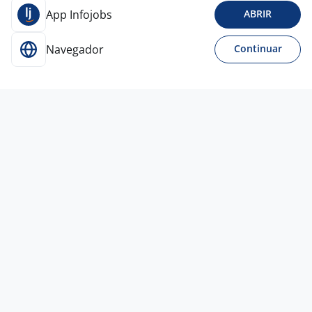
App Infojobs
ABRIR
Navegador
Continuar
30 jul
TÉCNICO EM REFRIGERAÇÃO
4,3
EQS
ENGENHARIA
Porto Alegre - RS
R$ 3.529,00
Ensino Médio (2º Grau)
Presencial
Vagas semelhantes
29 jul
TÉCNICO DE REGRIGERAÇÃO
4,3
EQS
ENGENHARIA
Caxias do Sul - RS