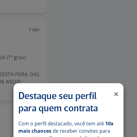
3 ago
l (1º grau)
SEXTA-FEIRA, DAS
R$ 400,00
Destaque seu perfil
para quem contrata
3 ago
Com o perfil destacado, você tem até
10x
mais chances
de receber convites para