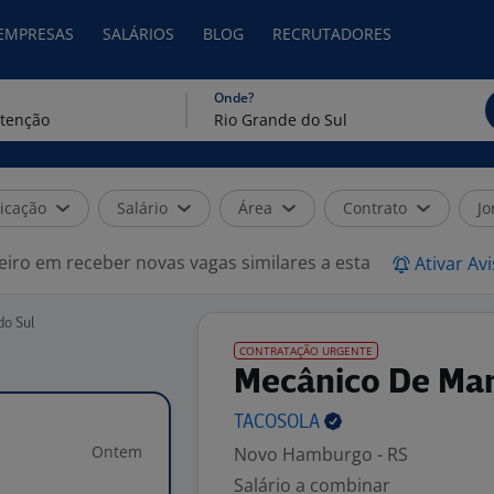
 EMPRESAS
SALÁRIOS
BLOG
RECRUTADORES
Onde?
icação
Salário
Área
Contrato
Jo
eiro em receber novas vagas similares a esta
Ativar Av
o Sul
CONTRATAÇÃO URGENTE
Mecânico De Ma
TACOSOLA
Ontem
Novo Hamburgo - RS
Salário a combinar