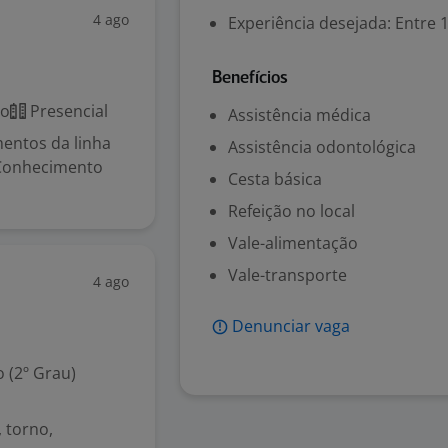
4 ago
Experiência desejada: Entre 1
Benefícios
co
Presencial
Assistência médica
entos da linha
Assistência odontológica
 Conhecimento
Cesta básica
Refeição no local
Vale-alimentação
Vale-transporte
4 ago
Denunciar vaga
 (2º Grau)
 torno,