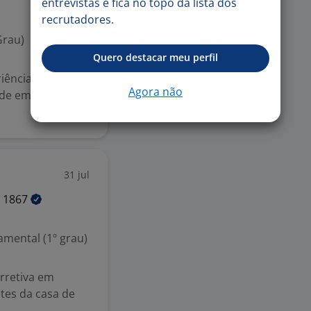
entrevistas e fica no topo da lista dos
recrutadores.
Grau)
Quero destacar meu perfil
iência em
Agora não
 de empilhadeiras
31 jul
E
1867
mental (1º grau)
orretiva em
tes da casa de