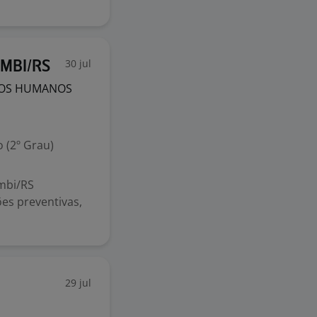
30 jul
MBI/RS
SOS HUMANOS
 (2º Grau)
mbi/RS
es preventivas,
29 jul