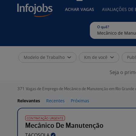
ACHAR VAGAS
AVALIAÇÕES DE
O quê?
Modelo de Trabalho
Km de você
Publ
Seja o prim
371
Vagas de Emprego de Mecânico de Manutenção em Rio Grande d
Relevantes
Recentes
Próximas
CONTRATAÇÃO URGENTE
Mecânico De Manutenção
TACOSOLA