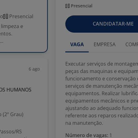
Presencial
co
Presencial
CANDIDATAR-ME
 limpeza e
ntos.
..
VAGA
EMPRESA
COMP
Executar serviços de montagem
6 ago
peças das maquinas e equipame
funcionamento e conservação 
serviços de manutenção mecâni
SOS HUMANOS
equipamentos. Realizar lubrifi
equipamentos mecânicos e pne
ajustando ao adequado funcio
 (2º Grau)
referente aos reparos realizado
na manutenção.
Passos/RS
Número de vagas:
1