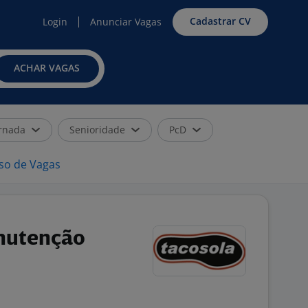
Cadastrar CV
Login
Anunciar Vagas
ACHAR VAGAS
rnada
Senioridade
PcD
iso de Vagas
nutenção