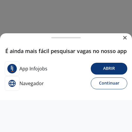
É ainda mais fácil pesquisar vagas no nosso app
App Infojobs
ABRIR
Navegador
Continuar