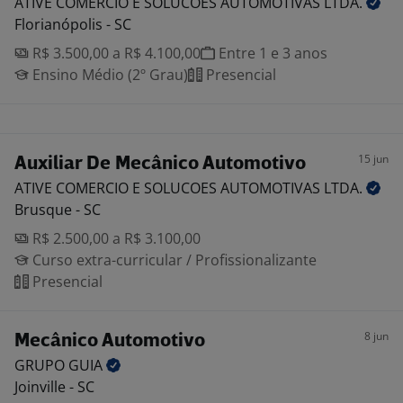
ATIVE COMERCIO E SOLUCOES AUTOMOTIVAS
LTDA.
Florianópolis - SC
R$ 3.500,00 a R$ 4.100,00
Entre 1 e 3 anos
Ensino Médio (2º Grau)
Presencial
15 jun
Auxiliar De Mecânico Automotivo
ATIVE COMERCIO E SOLUCOES AUTOMOTIVAS
LTDA.
Brusque - SC
R$ 2.500,00 a R$ 3.100,00
Curso extra-curricular / Profissionalizante
Presencial
8 jun
Mecânico Automotivo
GRUPO
GUIA
Joinville - SC