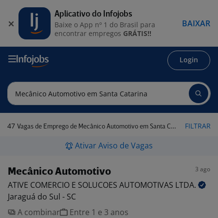
Aplicativo do Infojobs
BAIXAR
Baixe o App nº 1 do Brasil para
encontrar empregos
GRÁTIS!!
Login
47
FILTRAR
Vagas de Emprego de Mecânico Automotivo em Santa Catarina
Ativar Aviso de Vagas
3 ago
Mecânico Automotivo
ATIVE COMERCIO E SOLUCOES AUTOMOTIVAS
LTDA.
Jaraguá do Sul - SC
A combinar
Entre 1 e 3 anos