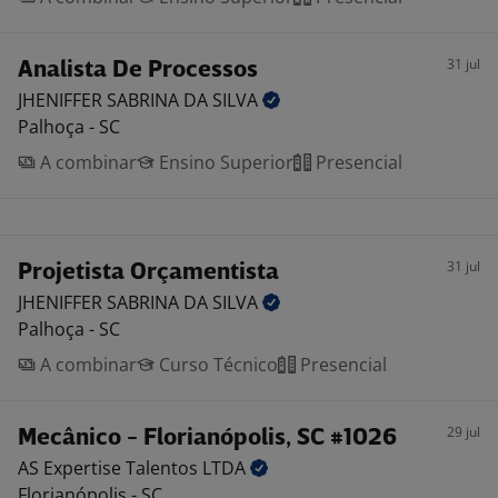
31 jul
Analista De Processos
JHENIFFER SABRINA DA
SILVA
Palhoça - SC
A combinar
Ensino Superior
Presencial
31 jul
Projetista Orçamentista
JHENIFFER SABRINA DA
SILVA
Palhoça - SC
A combinar
Curso Técnico
Presencial
29 jul
Mecânico - Florianópolis, SC #1026
AS Expertise Talentos
LTDA
Florianópolis - SC