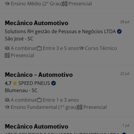
Ensino Médio (2º Grau)
Presencial
28 jul
Mecânico Automotivo
Solutions RH gestão de Pessoas e Negócios
LTDA
São José - SC
A combinar
Entre 3 e 5 anos
Curso Técnico
Presencial
22 jul
Mecânico - Automotivo
4,7
SPEED
PNEUS
Blumenau - SC
A combinar
Entre 1 e 3 anos
Ensino Fundamental (1º grau)
Presencial
1 jul
Mecânico Automotivo