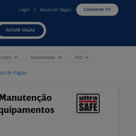
Cadastrar CV
Login
Anunciar Vagas
ACHAR VAGAS
rnada
Senioridade
PcD
iso de Vagas
 Manutenção
Equipamentos