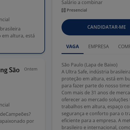
Salário a combinar
Presencial
ncial
CANDIDATAR-ME
brasileira
 em altura, está
VAGA
EMPRESA
COMP
São Paulo (Lapa de Baixo)
Ontem
ing São
A Ultra Safe, indústria brasile
proteção em altura, está em 
para fazer parte do nosso time
Com mais de 31 anos de merca
oferecer ao mercado soluções 
ncial
trabalhos em altura, espaço c
segurança e conforto para o t
imedeCampeões?
eficiente para a empresa. A me
é apaixonado por
brasileiro e internacional, com