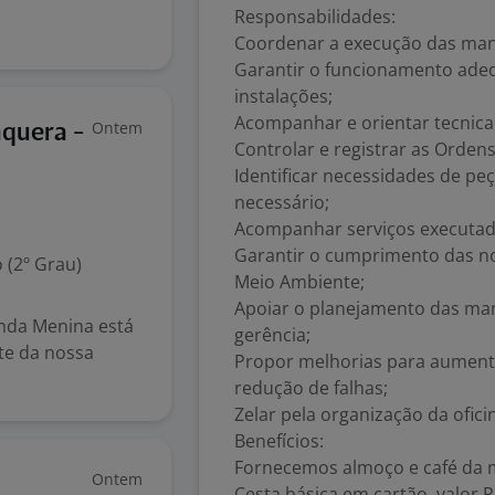
Responsabilidades:
Coordenar a execução das manut
Garantir o funcionamento ade
instalações;
Acompanhar e orientar tecnicam
Ontem
aquera -
Controlar e registrar as Ordens
Identificar necessidades de pe
necessário;
Acompanhar serviços executado
Garantir o cumprimento das n
 (2º Grau)
Meio Ambiente;
Apoiar o planejamento das ma
inda Menina está
gerência;
te da nossa
Propor melhorias para aument
redução de falhas;
Zelar pela organização da ofic
Benefícios:
Fornecemos almoço e café da 
Ontem
Cesta básica em cartão, valor 