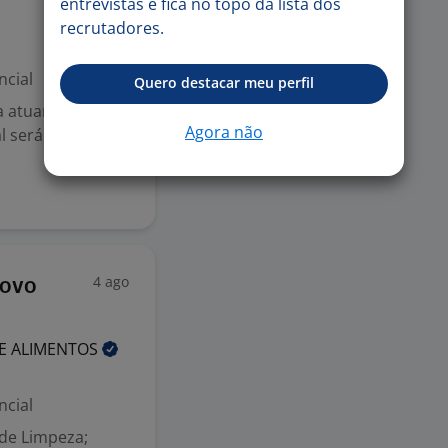
entrevistas e fica no topo da lista dos
recrutadores.
ncial
Quero destacar meu perfil
a atuar em um
Agora não
l será
4 ago
Novo
DE
ALIMENTOS
ncial
 de Limpeza;