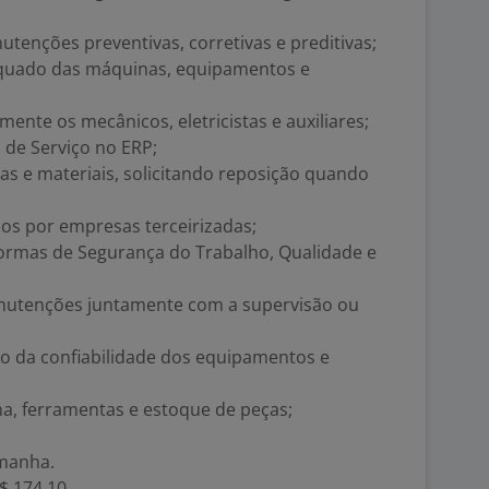
enções preventivas, corretivas e preditivas;
quado das máquinas, equipamentos e
ente os mecânicos, eletricistas e auxiliares;
 de Serviço no ERP;
ças e materiais, solicitando reposição quando
s por empresas terceirizadas;
ormas de Segurança do Trabalho, Qualidade e
nutenções juntamente com a supervisão ou
o da confiabilidade dos equipamentos e
ina, ferramentas e estoque de peças;
manha.
R$ 174,10