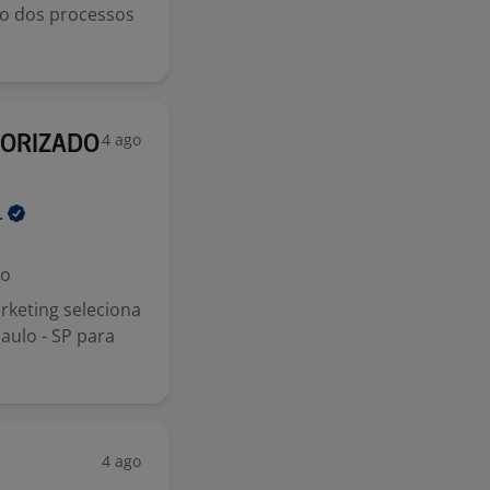
do dos processos
4 ago
TORIZADO
.
do
keting seleciona
ulo - SP para
4 ago