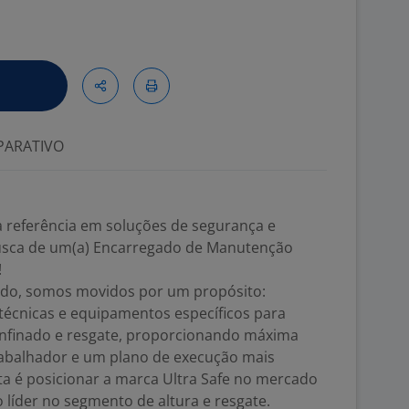
ARATIVO
ira referência em soluções de segurança e
busca de um(a) Encarregado de Manutenção
!
do, somos movidos por um propósito:
técnicas e equipamentos específicos para
onfinado e resgate, proporcionando máxima
rabalhador e um plano de execução mais
ta é posicionar a marca Ultra Safe no mercado
o líder no segmento de altura e resgate.