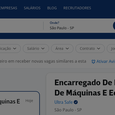
 EMPRESAS
SALÁRIOS
BLOG
RECRUTADORES
Onde?
icação
Salário
Área
Contrato
Jo
eiro em receber novas vagas similares a esta
Ativar Av
Encarregado De
De Máquinas E 
Hoje
uinas E
Ultra
Safe
São Paulo - SP