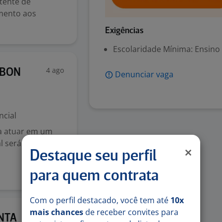
tente de
mento aos
Exigências
Escolaridade Mínima: Ensino
4 ago
RBON
Denunciar vaga
ncial
a atuar em um
l será
Destaque seu perfil
para quem contrata
Com o perfil destacado, você tem até
10x
mais chances
de receber convites para
4 ago
NTA