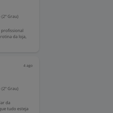
 (2º Grau)
profissional
rotina da loja,
4 ago
 (2º Grau)
dar da
que tudo esteja