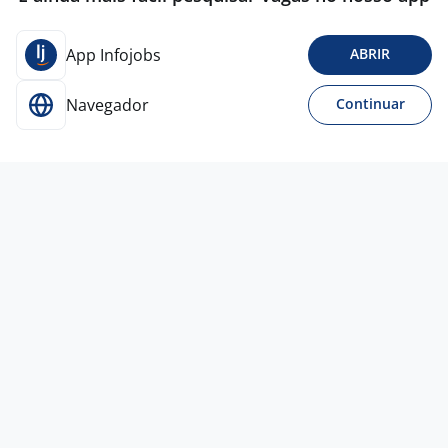
App Infojobs
ABRIR
Navegador
Continuar
Para Candidatos
Acesse o site de empregos líder e se candidate a
vagas adequadas ao seu perfil de forma fácil e
rápida.