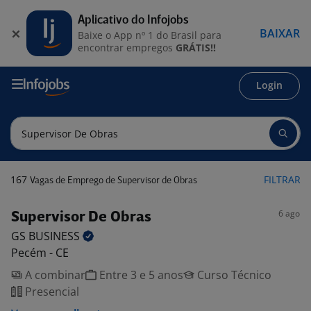
Aplicativo do Infojobs
BAIXAR
Baixe o App nº 1 do Brasil para
encontrar empregos
GRÁTIS!!
Login
167
FILTRAR
Vagas de Emprego de Supervisor de Obras
6 ago
Supervisor De Obras
GS
BUSINESS
Pecém - CE
A combinar
Entre 3 e 5 anos
Curso Técnico
Presencial