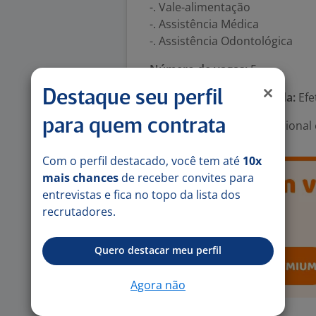
-. Vale-alimentação
-. Assistência Médica
-. Assistência Odontológica
Número de vagas:
5
Destaque seu perfil
Tipo de contrato e Jornada:
Efe
para quem contrata
Área Profissional:
Operacional e
Com o perfil destacado, você tem até
10x
mais chances
de receber convites para
entrevistas e fica no topo da lista dos
recrutadores.
Quero destacar meu perfil
Agora não