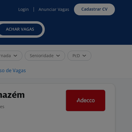
Cadastrar CV
Login
Anunciar Vagas
ACHAR VAGAS
rnada
Senioridade
PcD
iso de Vagas
mazém
ões