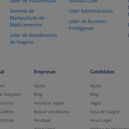
Líder de manutenção
Analista Líder
Gerente de
Líder Administrativo
Manipulação de
Líder de Business
Medicamentos
Intelligence
Líder de Atendimento
de Viagens
nal
Empresas
Candidatos
os?
Ajuda
Ajuda
r Infojobs?
Blog
Blog
onosco
Anunciar Vagas
Vagas
 Cookies
Buscar candidatos
Guia de Cargos
ento de
Pandapé
Aviso Legal
Aviso Legal
Política de Privacid