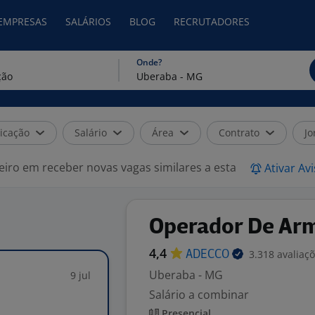
 EMPRESAS
SALÁRIOS
BLOG
RECRUTADORES
Onde?
icação
Salário
Área
Contrato
Jo
eiro em receber novas vagas similares a esta
Ativar Av
Operador De Ar
4,4
3.318 avaliaç
ADECCO
Uberaba - MG
9 jul
Salário a combinar
Presencial