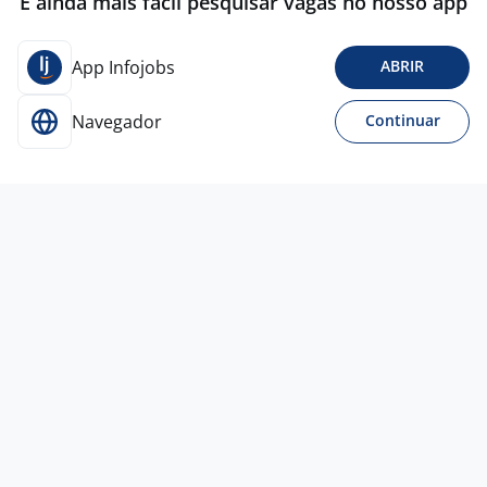
É ainda mais fácil pesquisar vagas no nosso app
App Infojobs
ABRIR
Navegador
Continuar
29 jul
Supervisor De Vendas
3,8
Nichele Materiais para
Construção
Curitiba - PR
A combinar
Entre 1 e 3 anos
Ensino Superior
Presencial
27 jul
Supervisor De Vendas- Shopping