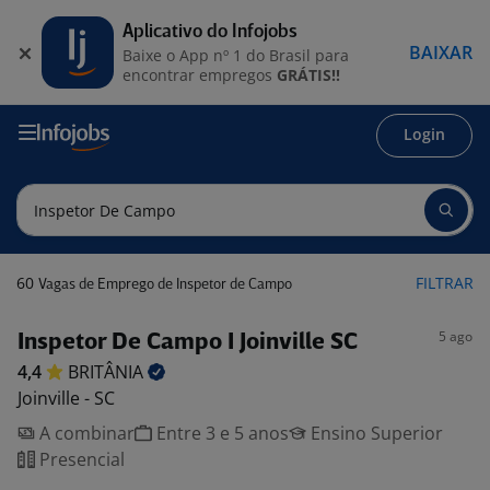
Aplicativo do Infojobs
BAIXAR
Baixe o App nº 1 do Brasil para
encontrar empregos
GRÁTIS!!
Login
60
FILTRAR
Vagas de Emprego de Inspetor de Campo
5 ago
Inspetor De Campo I Joinville SC
4,4
BRITÂNIA
Joinville - SC
A combinar
Entre 3 e 5 anos
Ensino Superior
Presencial