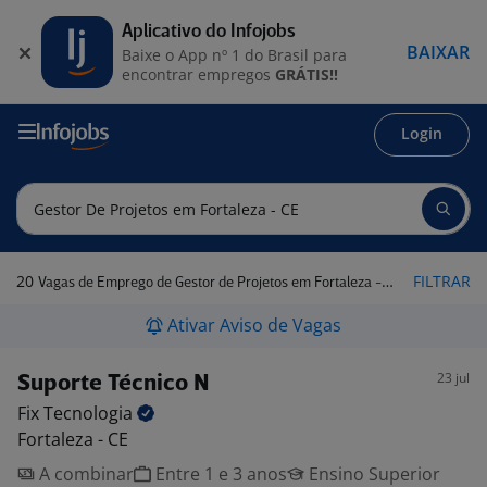
Aplicativo do Infojobs
BAIXAR
Baixe o App nº 1 do Brasil para
encontrar empregos
GRÁTIS!!
Login
20
FILTRAR
Vagas de Emprego de Gestor de Projetos em Fortaleza - CE
Ativar Aviso de Vagas
23 jul
Suporte Técnico N
Fix
Tecnologia
Fortaleza - CE
A combinar
Entre 1 e 3 anos
Ensino Superior