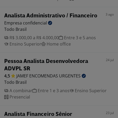
3 ago
Analista Administrativo / Financeiro
Empresa
confidencial
Todo Brasil
R$ 3.000,00 a R$ 4.000,00
Entre 3 e 5 anos
Ensino Superior
Home office
24 jul
Pessoa Analista Desenvolvedora
ADVPL SR
4,5
JAMEF ENCOMENDAS
URGENTES
Todo Brasil
A combinar
Entre 1 e 3 anos
Ensino Superior
Presencial
23 jul
Analista Financeiro Sênior