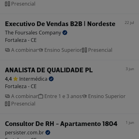
Presencial
22 jul
Executivo De Vendas B2B | Nordeste
The Foursales
Company
Fortaleza - CE
A combinar
Ensino Superior
Presencial
3 jun
ANALISTA DE QUALIDADE PL
4,4
Intermédica
Fortaleza - CE
A combinar
Entre 1 e 3 anos
Ensino Superior
Presencial
1 jun
Consultor De RH - Apartamento 1804
persister.com.br