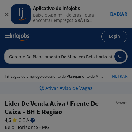
Aplicativo do Infojobs
BAIXAR
Baixe o App nº 1 do Brasil para
encontrar empregos
GRÁTIS!!
Login
19
FILTRAR
Vagas de Emprego de Gerente de Planejamento de Mina em Belo Horizonte - MG
Ativar Aviso de Vagas
Ontem
Lider De Venda Ativa / Frente De
Caixa - BH E Região
4,5
C E
A
Belo Horizonte - MG