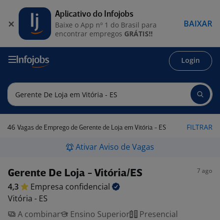
Aplicativo do Infojobs
BAIXAR
Baixe o App nº 1 do Brasil para
encontrar empregos
GRÁTIS!!
Login
46
FILTRAR
Vagas de Emprego de Gerente de Loja em Vitória - ES
Ativar Aviso de Vagas
7 ago
Gerente De Loja - Vitória/ES
4,3
Empresa
confidencial
Vitória - ES
A combinar
Ensino Superior
Presencial