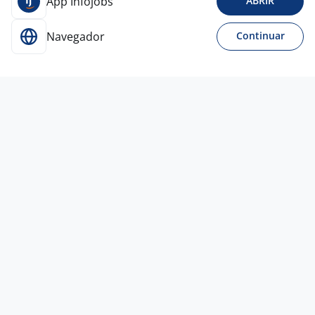
App Infojobs
ABRIR
Navegador
Continuar
13 mai
VENDEDOR (A) DE LOJA DUAS VAGAS
Residence Club Hard Rock/ Ideias Integradas
Consultoria
Vitória - ES
A combinar
Ensino Médio (2º Grau)
Presencial
6 ago
Programa Gerente De Loja
4,4
LOJAS QUERO-QUERO
S.A