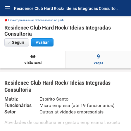
Residence Club Hard Rock/ Ideias Integradas Consultoria Por Dentro
Esta empresa é sua? Solicite acesso ao perfil.
Residence Club Hard Rock/ Ideias Integradas
Consultoria
Seguir
Avaliar
9
Visão Geral
Vagas
Residence Club Hard Rock/ Ideias Integradas
Consultoria
Matriz
Espírito Santo
Funcionários
Micro empresa (até 19 funcionários)
Setor
Outras atividades empresariais
Atividades de consultoria em gestão empresarial, exceto
consultoria técnica específica. Instalação e manutenção