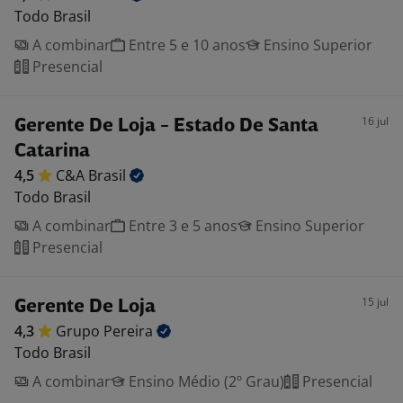
Todo Brasil
A combinar
Entre 5 e 10 anos
Ensino Superior
Presencial
16 jul
Gerente De Loja - Estado De Santa
Catarina
4,5
C&A
Brasil
Todo Brasil
A combinar
Entre 3 e 5 anos
Ensino Superior
Presencial
15 jul
Gerente De Loja
4,3
Grupo
Pereira
Todo Brasil
A combinar
Ensino Médio (2º Grau)
Presencial