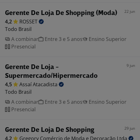
22 jun
Gerente De Loja De Shopping (Moda)
4,2
ROSSET
Todo Brasil
A combinar
Entre 3 e 5 anos
Ensino Superior
Presencial
9 jun
Gerente De Loja -
Supermercado/Hipermercado
4,5
Assaí
Atacadista
Todo Brasil
A combinar
Entre 3 e 5 anos
Ensino Superior
Presencial
29 jun
Gerente De Loja De Shopping
4,2
Gregory Comércio de Moda e Decoração
Ltda