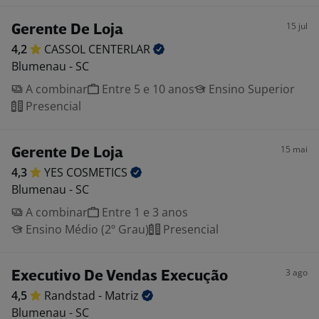
15 jul
Gerente De Loja
4,2
CASSOL
CENTERLAR
Blumenau - SC
A combinar
Entre 5 e 10 anos
Ensino Superior
Presencial
15 mai
Gerente De Loja
4,3
YES
COSMETICS
Blumenau - SC
A combinar
Entre 1 e 3 anos
Ensino Médio (2º Grau)
Presencial
3 ago
Executivo De Vendas Execução
4,5
Randstad -
Matriz
Blumenau - SC