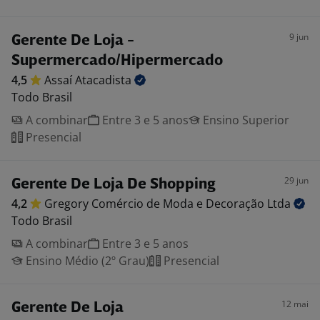
9 jun
Gerente De Loja -
Supermercado/Hipermercado
4,5
Assaí
Atacadista
Todo Brasil
A combinar
Entre 3 e 5 anos
Ensino Superior
Presencial
29 jun
Gerente De Loja De Shopping
4,2
Gregory Comércio de Moda e Decoração
Ltda
Todo Brasil
A combinar
Entre 3 e 5 anos
Ensino Médio (2º Grau)
Presencial
12 mai
Gerente De Loja