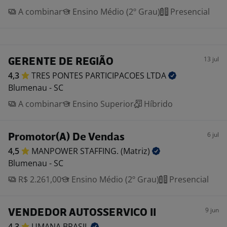
A combinar
Ensino Médio (2º Grau)
Presencial
13 jul
GERENTE DE REGIÃO
4,3
TRES PONTES PARTICIPACOES
LTDA
Blumenau - SC
A combinar
Ensino Superior
Híbrido
6 jul
Promotor(A) De Vendas
4,5
MANPOWER STAFFING.
(Matriz)
Blumenau - SC
R$ 2.261,00
Ensino Médio (2º Grau)
Presencial
9 jun
VENDEDOR AUTOSSERVICO II
4,3
UMANA
BRASIL