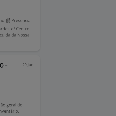
ior
Presencial
ordeste/ Centro
 cuida da Nossa
29 jun
O -
ão geral do
nventário,