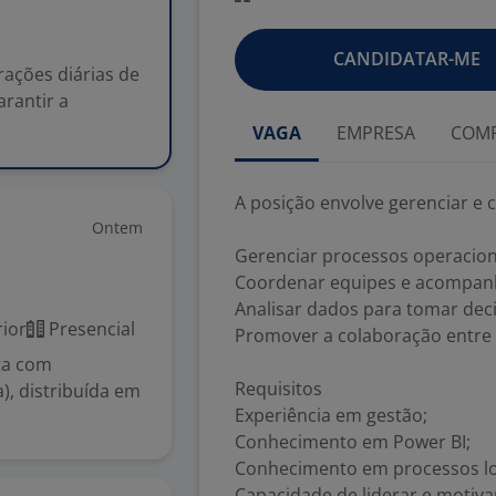
CANDIDATAR-ME
rações diárias de
rantir a
VAGA
EMPRESA
COMP
A posição envolve gerenciar e 
Ontem
Gerenciar processos operacionai
Coordenar equipes e acompan
Analisar dados para tomar dec
ior
Presencial
Promover a colaboração entre 
ta com
Requisitos
), distribuída em
Experiência em gestão;
Conhecimento em Power BI;
Conhecimento em processos log
Capacidade de liderar e motiva