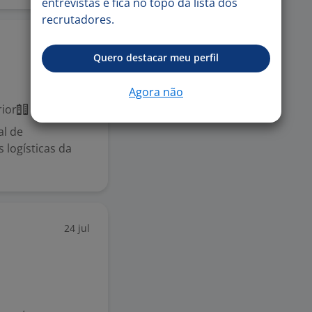
entrevistas e fica no topo da lista dos
recrutadores.
25 jun
Quero destacar meu perfil
Agora não
ior
Presencial
l de
 logísticas da
24 jul