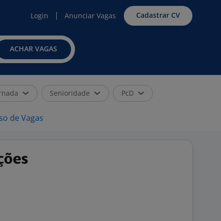
Cadastrar CV
Login
Anunciar Vagas
ACHAR VAGAS
rnada
Senioridade
PcD
iso de Vagas
ções