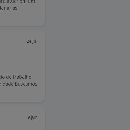
ara atuar em um
denar as
24 jul
lo de trabalho:
tunidade Buscamos
9 jun