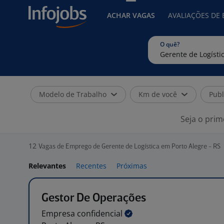
ACHAR VAGAS
AVALIAÇÕES DE
O quê?
Modelo de Trabalho
Km de você
Publ
Seja o prim
12
Vagas de Emprego de Gerente de Logística em Porto Alegre - RS
Relevantes
Recentes
Próximas
Gestor De Operações
Empresa
confidencial