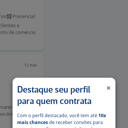
ior
Presencial
lientes e
ento de comércio
12 mai
Destaque seu perfil
para quem contrata
materiais de
mporário com
Com o perfil destacado, você tem até
10x
mais chances
de receber convites para