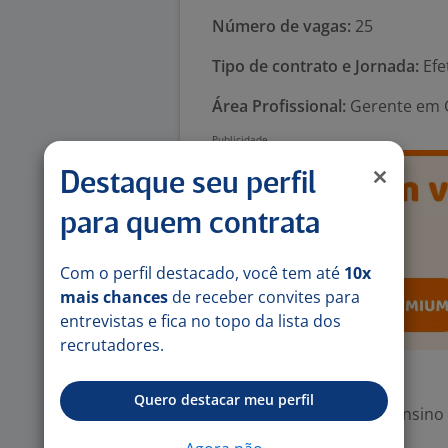
Número de vagas:
25
Tipo de contrato e Jornada:
Efe
Área Profissional:
Gerente em C
Destaque seu perfil
para quem contrata
Com o perfil destacado, você tem até
10x
mais chances
de receber convites para
entrevistas e fica no topo da lista dos
recrutadores.
Exigências
Quero destacar meu perfil
Escolaridade Mínima: Ensino