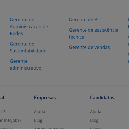
Gerente de
Gerente de BI
Administração de
Gerente de assistência
Redes
técnica
Gerente de
Gerente de vendas
Sustentabilidade
Gerente
administrativo
nal
Empresas
Candidatos
os?
Ajuda
Ajuda
r Infojobs?
Blog
Blog
onosco
Anunciar Vagas
Vagas