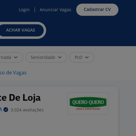
Cadastrar CV
Login
Anunciar Vagas
ACHAR VAGAS
rnada
Senioridade
PcD
iso de Vagas
e De Loja
3.024 avaliações
.A