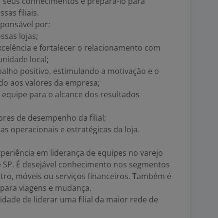
r seus conhecimentos e prepará-lo para
as filiais.
sponsável por:
sas lojas;
celência e fortalecer o relacionamento com
unidade local;
lho positivo, estimulando a motivação e o
do aos valores da empresa;
a equipe para o alcance dos resultados
res de desempenho da filial;
s operacionais e estratégicas da loja.
periência em liderança de equipes no varejo
 e SP. É desejável conhecimento nos segmentos
etro, móveis ou serviços financeiros. Também é
 para viagens e mudança.
idade de liderar uma filial da maior rede de