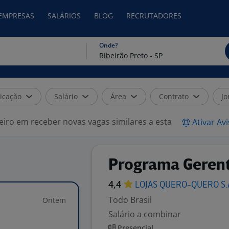
 EMPRESAS
SALÁRIOS
BLOG
RECRUTADORES
Onde?
icação
Salário
Área
Contrato
Jo
eiro em receber novas vagas similares a esta
Ativar Av
Programa Gerent
4,4
LOJAS QUERO-QUERO
S
Todo Brasil
Ontem
Salário a combinar
Presencial