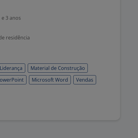
 e 3 anos
de residência
Liderança
Material de Construção
PowerPoint
Microsoft Word
Vendas