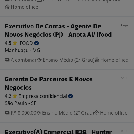
Home office
3 ago
Executivo De Contas - Agente De
Novos Negócios (PJ) - Anota AI/ Ifood
4,5
IFOOD
Manhuaçu - MG
A combinar
Ensino Médio (2º Grau)
Home office
28 jul
Gerente De Parceiros E Novos
Negócios
4,2
Empresa
confidencial
São Paulo - SP
R$ 8.000,00
Ensino Médio (2º Grau)
Home office
10 jul
Executivo(A) Comercial B2B | Hunter