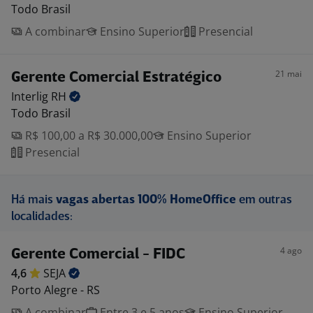
Todo Brasil
A combinar
Ensino Superior
Presencial
21 mai
Gerente Comercial Estratégico
Interlig
RH
Todo Brasil
R$ 100,00 a R$ 30.000,00
Ensino Superior
Presencial
Há mais
vagas abertas 100% HomeOffice
em outras
localidades:
4 ago
Gerente Comercial - FIDC
4,6
SEJA
Porto Alegre - RS
A combinar
Entre 3 e 5 anos
Ensino Superior