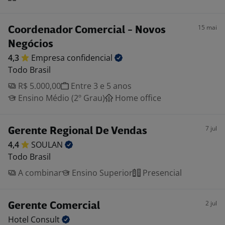
15 mai
Coordenador Comercial - Novos
Negócios
4,3
Empresa
confidencial
Todo Brasil
R$ 5.000,00
Entre 3 e 5 anos
Ensino Médio (2º Grau)
Home office
7 jul
Gerente Regional De Vendas
4,4
SOULAN
Todo Brasil
A combinar
Ensino Superior
Presencial
2 jul
Gerente Comercial
Hotel
Consult