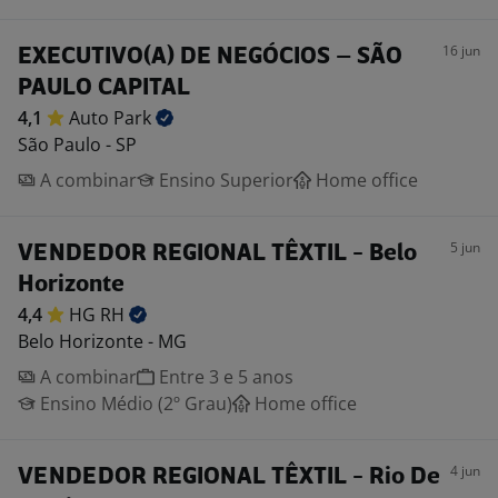
16 jun
EXECUTIVO(A) DE NEGÓCIOS – SÃO
PAULO CAPITAL
4,1
Auto
Park
São Paulo - SP
A combinar
Ensino Superior
Home office
5 jun
VENDEDOR REGIONAL TÊXTIL - Belo
Horizonte
4,4
HG
RH
Belo Horizonte - MG
A combinar
Entre 3 e 5 anos
Ensino Médio (2º Grau)
Home office
4 jun
VENDEDOR REGIONAL TÊXTIL - Rio De