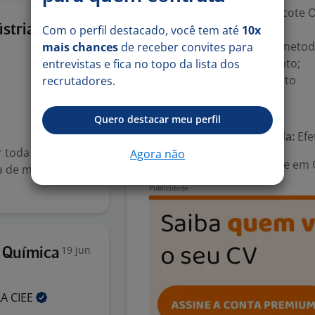
Técnicos: Informática (Pacote O
6 jul
ústria De
ecimento;
Com o perfil destacado, você tem até
10x
Project - Conhecimento, metod
mais chances
de receber convites para
N Six Sigma - Conhecimento;
entrevistas e fica no topo da lista dos
Gestão Ágil - Conhecimento
recrutadores.
Número de vagas:
1
Quero destacar meu perfil
Tipo de contrato e Jornada:
Efe
r toda a
Agora não
Área Profissional:
Gerente em Q
 de matéria-
19 jun
l Química
LA
CIEE