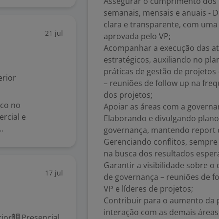
Assegurar o cumprimento dos r
semanais, mensais e anuais - D
clara e transparente, com uma
21 jul
aprovada pelo VP;
Acompanhar a execução das ati
estratégicos, auxiliando no p
práticas de gestão de projetos 
rior
– reuniões de follow up na fre
dos projetos;
co no
Apoiar as áreas com a governan
rcial e
Elaborando e divulgando plano
.
governança, mantendo report d
Gerenciando conflitos, sempre
na busca dos resultados esper
Garantir a visibilidade sobre 
17 jul
de governança – reuniões de fo
VP e líderes de projetos;
Contribuir para o aumento da 
interação com as demais áreas
ior
Presencial