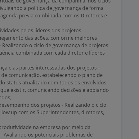
ituais de governança da companhia, nos ciclos
ivulgando a política de governança de forma
 agenda prévia combinada com os Diretores e
vidades pelos líderes dos projetos
lanejamento das ações, conforme melhores
- Realizando o ciclo de governança de projetos
quência combinada com cada diretor e líderes
ça e as partes interessadas dos projetos -
 de comunicação, estabelecendo o plano de
o status atualizado com todos os envolvidos.
 que existir, comunicando decisões e apoiando
ados;
o desempenho dos projetos - Realizando o ciclo
llow up com os Superintendentes, diretores,
produtividade na empresa por meio da
 - Avaliando os potenciais problemas de