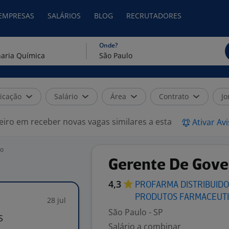
 EMPRESAS
SALÁRIOS
BLOG
RECRUTADORES
Onde?
icação
Salário
Área
Contrato
Jo
eiro em receber novas vagas similares a esta
Ativar Av
lo
Gerente De Gov
4,3
PROFARMA DISTRIBUIDO
PRODUTOS
FARMACEUT
28 jul
São Paulo - SP
S
Salário a combinar