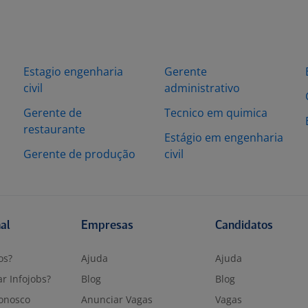
Estagio engenharia
Gerente
civil
administrativo
Gerente de
Tecnico em quimica
restaurante
Estágio em engenharia
Gerente de produção
civil
nal
Empresas
Candidatos
os?
Ajuda
Ajuda
r Infojobs?
Blog
Blog
onosco
Anunciar Vagas
Vagas