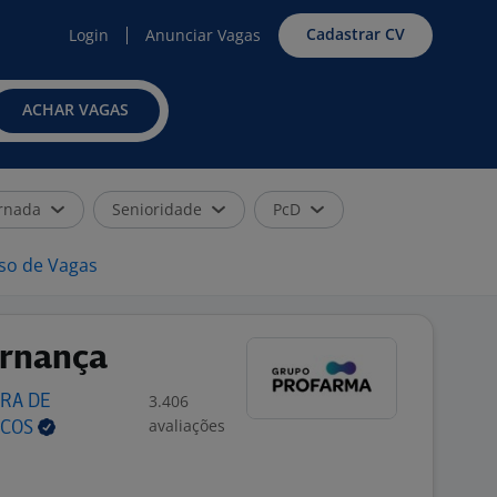
Cadastrar CV
Login
Anunciar Vagas
ACHAR VAGAS
rnada
Senioridade
PcD
iso de Vagas
ernança
3.406
RA DE
avaliações
ICOS