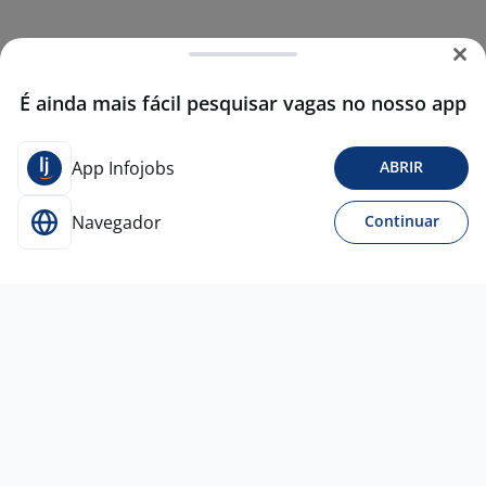
É ainda mais fácil pesquisar vagas no nosso app
App Infojobs
ABRIR
Navegador
Continuar
7 jul
Promotor De Vendas | Tecnologia
4,6
Spot
Promo
Todo Brasil