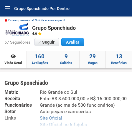
Grupo Sponchiado Por Dentro
Esta empresa é sua? Solicite acesso ao perfil.
Grupo Sponchiado
4,6
57 Seguidores
Seguir
Avaliar
160
9
29
13
Visão Geral
Avaliações
Salários
Vagas
Beneficios
Grupo Sponchiado
Matriz
Rio Grande do Sul
Receita
Entre R$ 3.600.000,00 e R$ 16.000.000,00
Funcionários
Grande (acima de 500 funcionários)
Setor
Auto-peças e carrocerias
Links
Site Oficial
Site Oficial no Infojobs