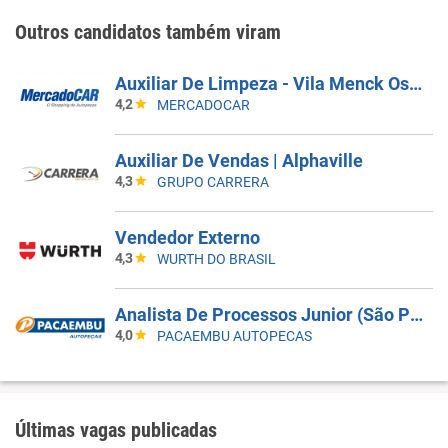
Outros candidatos também viram
Auxiliar De Limpeza - Vila Menck Osasco - SP
4,2
MERCADOCAR
Auxiliar De Vendas | Alphaville
4,3
GRUPO CARRERA
Vendedor Externo
4,3
WURTH DO BRASIL
Analista De Processos Junior (São Paulo - Barra Funda)
4,0
PACAEMBU AUTOPECAS
Últimas vagas publicadas