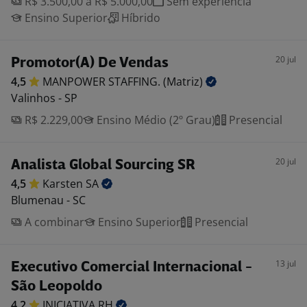
R$ 3.500,00 a R$ 5.000,00
Sem experiência
Ensino Superior
Híbrido
20 jul
Promotor(A) De Vendas
4,5
MANPOWER STAFFING.
(Matriz)
Valinhos - SP
R$ 2.229,00
Ensino Médio (2º Grau)
Presencial
20 jul
Analista Global Sourcing SR
4,5
Karsten
SA
Blumenau - SC
A combinar
Ensino Superior
Presencial
13 jul
Executivo Comercial Internacional -
São Leopoldo
4,2
INICIATIVA
RH