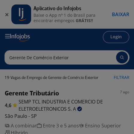
Aplicativo do Infojobs
BAIXAR
Baixe o App nº 1 do Brasil para
encontrar empregos
GRÁTIS!!
Login
19
FILTRAR
Vagas de Emprego de Gerente de Comércio Exterior
7 ago
Gerente Tributário
SEMP TCL INDUSTRIA E COMERCIO DE
4,6
ELETROELETRONICOS S.
A
São Paulo - SP
A combinar
Entre 3 e 5 anos
Ensino Superior
Híbrido