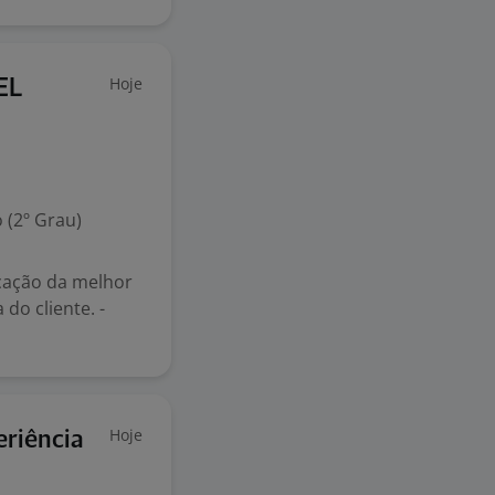
Hoje
EL
 (2º Grau)
dicação da melhor
do cliente. -
Hoje
eriência