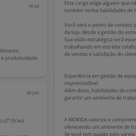
Este cargo exige alguém que 
14 jul
também tenha habilidades de l
Você será o ponto de contato p
da loja, desde a gestão do est
Sua visão estratégica será esse
trabalhando em estreita colabo
ndimento.
de vendas e satisfação do clien
e produtividade.
Experiência em gestão de equip
imprescindível.
Além disso, habilidades de co
30 jun
garantir um ambiente de trabal
A MOVIDA valoriza o comprome
 (2º Grau)
oferecendo um ambiente de trab
Se você tem paixão pelo varej