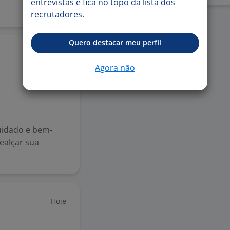
entrevistas e fica no topo da lista dos
recrutadores.
Quero destacar meu perfil
11 mai
Agora não
uidado e bem-
ealçar sua
Hoje