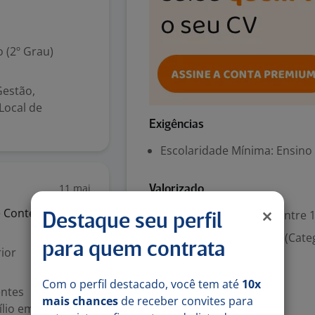
 (2º Grau)
Gestão,
 Local de
Exigências
Escolaridade Mínima: Ensino
11 mai
Valorizado
e
Conteúdo
Experiência desejada: Entre 1
Destaque seu perfil
Habilitação para dirigir (Cate
para quem contrata
ior
Denunciar vaga
Com o perfil destacado, você tem até
10x
entes
mais chances
de receber convites para
ílio em gravação