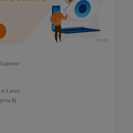
 Superior
 e 3 anos
goria B)