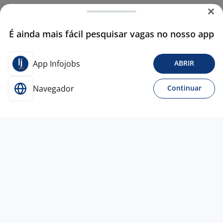
É ainda mais fácil pesquisar vagas no nosso app
App Infojobs
ABRIR
Navegador
Continuar
28 jul
Gerente De Relacionamento
SAMANO RECURSOS
HUMANOS
São Paulo - SP
R$ 4.000,00 a R$ 4.001,00
Ensino Superior
Presencial