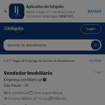
Aplicativo do Infojobs
BAIXAR
Baixe o App nº 1 do Brasil para
encontrar empregos
GRÁTIS!!
Login
2.617
FILTRAR
Vagas de Emprego de Gerente de Atendimento
1 ago
Vendedor Imobiliário
Empresa
confidencial
São Paulo - SP
A combinar
Sem experiência
Ensino Médio (2º Grau)
Híbrido