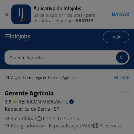
Aplicativo do Infojobs
BAIXAR
Baixe o App nº 1 do Brasil para
encontrar empregos
GRÁTIS!!
Login
24
FILTRAR
Vagas de Emprego de Gerente Agrícola
28 jul
Gerente Agrícola
3,9
REFRICON
MERCANTIL
Itapecerica da Serra - SP
A combinar
Entre 3 e 5 anos
Pós-graduação - Especialização/MBA
Presencial