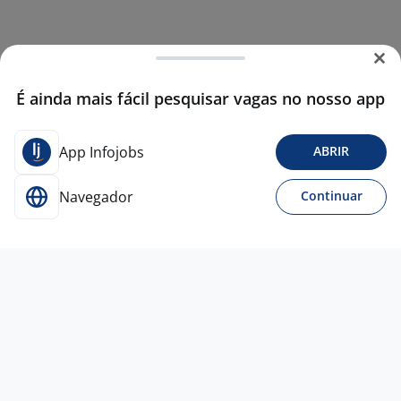
É ainda mais fácil pesquisar vagas no nosso app
App Infojobs
ABRIR
Navegador
Continuar
5 jun
Estagiário De Laboratório De Sementes
- Agronomia
3,9
ISLA
Porto Alegre - RS