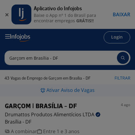
Aplicativo do Infojobs
BAIXAR
Baixe o App nº 1 do Brasil para
encontrar empregos
GRÁTIS!!
Login
43
FILTRAR
Vagas de Emprego de Garçom em Brasília - DF
Ativar Aviso de Vagas
4 ago
GARÇOM | BRASÍLIA - DF
Drumattos Produtos Alimentícios
LTDA
Brasília - DF
A combinar
Entre 1 e 3 anos