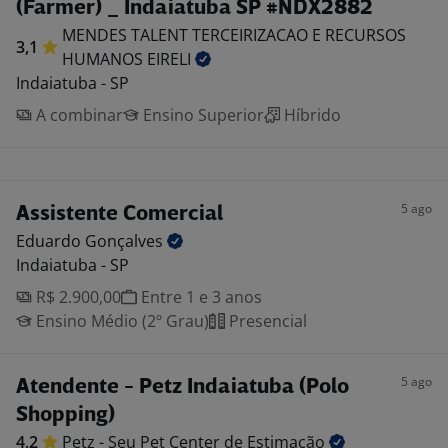
(Farmer) _ Indaiatuba SP #NDX2882
MENDES TALENT TERCEIRIZACAO E RECURSOS
3,1
HUMANOS
EIRELI
Indaiatuba - SP
A combinar
Ensino Superior
Híbrido
5 ago
Assistente Comercial
Eduardo
Gonçalves
Indaiatuba - SP
R$ 2.900,00
Entre 1 e 3 anos
Ensino Médio (2º Grau)
Presencial
5 ago
Atendente - Petz Indaiatuba (Polo
Shopping)
4,2
Petz - Seu Pet Center de
Estimação