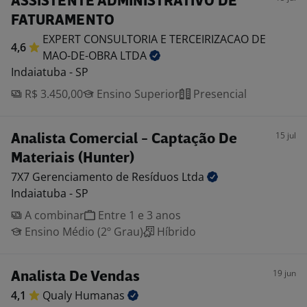
ASSISTENTE ADMINISTRATIVO DE
FATURAMENTO
EXPERT CONSULTORIA E TERCEIRIZACAO DE
4,6
MAO-DE-OBRA
LTDA
Indaiatuba - SP
R$ 3.450,00
Ensino Superior
Presencial
15 jul
Analista Comercial - Captação De
Materiais (Hunter)
7X7 Gerenciamento de Resíduos
Ltda
Indaiatuba - SP
A combinar
Entre 1 e 3 anos
Ensino Médio (2º Grau)
Híbrido
19 jun
Analista De Vendas
4,1
Qualy
Humanas