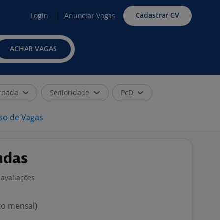
Cadastrar CV
Login
Anunciar Vagas
ACHAR VAGAS
rnada
Senioridade
PcD
iso de Vagas
ndas
 avaliações
to mensal)