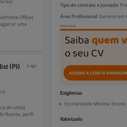
 Grau)
Tipo de contrato e Jornada:
Pre
Área Profissional:
Gerente em C
o(Home Office)
 agarrar uma
3 ago
ist (PJ)
ico
Exigências
Escolaridade Mínima: Ensino
ca de um(a)
s fluente, perfil
Valorizado