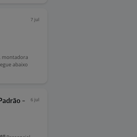
7 jul
C, montadora
Segue abaixo
6 jul
Padrão -