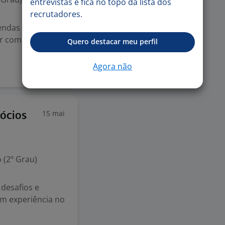
entrevistas e fica no topo da lista dos
recrutadores.
endas e
ar com metas,
Quero destacar meu perfil
Agora não
15 mai
ócios
 (2º Grau)
desafios e
em experiência no