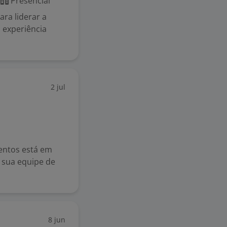
r
Presencial
ra liderar a
 experiência
2 jul
entos está em
r sua equipe de
8 jun