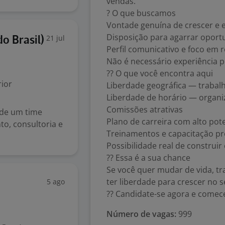
vendas.
? O que buscamos
Vontade genuína de crescer e e
Disposição para agarrar oportu
21 jul
o Brasil)
Perfil comunicativo e foco em 
Não é necessário experiência p
?? O que você encontra aqui
ior
Liberdade geográfica — trabal
Liberdade de horário — organiz
Comissões atrativas
 de um time
Plano de carreira com alto pot
o, consultoria e
Treinamentos e capacitação pr
Possibilidade real de construir
?? Essa é a sua chance
Se você quer mudar de vida, 
ter liberdade para crescer no s
5 ago
?? Candidate-se agora e comec
Número de vagas:
999