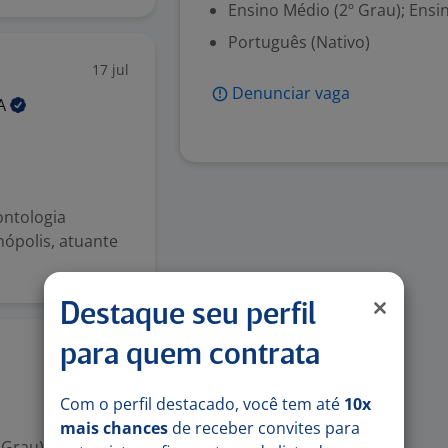
Ensino Médio (2º Grau); Ensi
Português (Nativo)
17 jul
Denunciar vaga
A
ontologia
ópolis, atuante
Destaque seu perfil
para quem contrata
3 jul
Com o perfil destacado, você tem até
10x
mais chances
de receber convites para
 Grau)