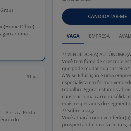
 Grau)
CANDIDATAR-ME
o(Home Office)
 agarrar uma
VAGA
EMPRESA
AVAL
?? VENDEDOR(A) AUTÔNOMO(A)
Você tem fome de crescer e es
que pode mudar sua carreira?
A Wise Educação é uma empres
31 jul
especialista em formar vended
trabalho. Agora, estamos abri
construir uma carreira sólida
mais respeitados do segmento 
?? Sobre a vaga
| Porta a Porta
Você atuará como vendedor(a)
rência do
prospectando novos clientes, 