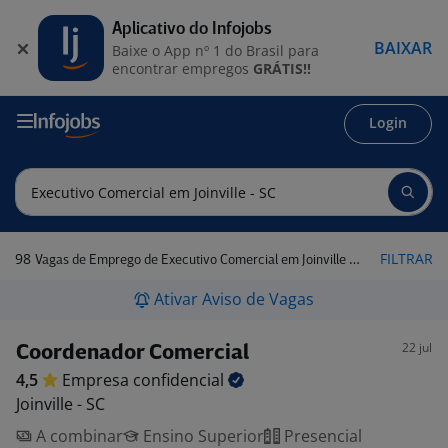
Aplicativo do Infojobs
BAIXAR
Baixe o App nº 1 do Brasil para
encontrar empregos
GRÁTIS!!
Login
98
FILTRAR
Vagas de Emprego de Executivo Comercial em Joinville - SC
Ativar Aviso de Vagas
22 jul
Coordenador Comercial
4,5
Empresa
confidencial
Joinville - SC
A combinar
Ensino Superior
Presencial