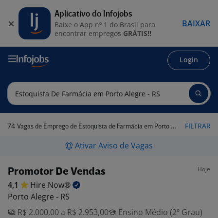
Aplicativo do Infojobs
BAIXAR
Baixe o App nº 1 do Brasil para
encontrar empregos
GRÁTIS!!
Login
74
FILTRAR
Vagas de Emprego de Estoquista de Farmácia em Porto Alegre - RS
Ativar Aviso de Vagas
Hoje
Promotor De Vendas
4,1
Hire
Now®
Porto Alegre - RS
R$ 2.000,00 a R$ 2.953,00
Ensino Médio (2º Grau)