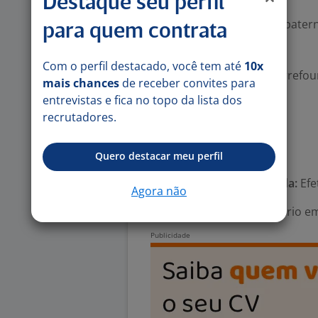
Destaque seu perfil
-. Seguro de Vida
-. Licença maternidade e pater
para quem contrata
-. Convênio Farmácia
-. Reembolso ótica
Com o perfil destacado, você tem até
10x
-. Desconto no cartão Carrefo
mais chances
de receber convites para
-. Totalpass
entrevistas e fica no topo da lista dos
-. Previdência Privada
recrutadores.
-. Refeitório no local
Número de vagas:
60
Quero destacar meu perfil
Tipo de contrato e Jornada:
Efe
Agora não
Área Profissional:
Estagiário e