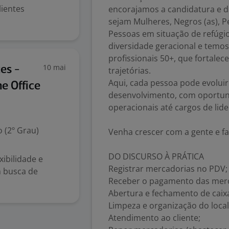
ientes
encorajamos a candidatura e d
sejam Mulheres, Negros (as), 
Pessoas em situação de refúg
diversidade geracional e tem
profissionais 50+, que fortale
10 mai
es -
trajetórias.
Aqui, cada pessoa pode evoluir
e Office
desenvolvimento, com oportun
operacionais até cargos de lid
 (2º Grau)
Venha crescer com a gente e fa
DO DISCURSO À PRÁTICA
ibilidade e
Registrar mercadorias no PDV;
m busca de
Receber o pagamento das merc
Abertura e fechamento de caix
Limpeza e organização do local
Atendimento ao cliente;