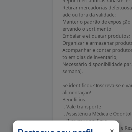
Repor mercadorias /abastecer p
Retirar mercadorias defeituosa
ade ou fora da validade;
Manter o padrão de exposição 
ervando o sortimento;
Embalar e etiquetar produtos;
Organizar e armazenar produt
Acompanhar e contar produtos
to em dias de inventário;
Necessário disponibilidade para
semana).
Se identificou? Inscreva-se e
alimentação!
Benefícios:
-. Vale transporte
-. Assistência Médica e Odontol
-. Parceria com Sesc
-. Participação nos Lucros e Re