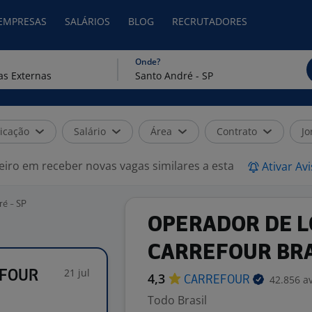
 EMPRESAS
SALÁRIOS
BLOG
RECRUTADORES
Onde?
icação
Salário
Área
Contrato
Jo
eiro em receber novas vagas similares a esta
Ativar Av
ré - SP
OPERADOR DE L
CARREFOUR BRA
21 jul
EFOUR
4,3
42.856 a
CARREFOUR
Todo Brasil