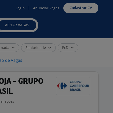
Cadastrar CV
Login
Anunciar Vagas
ACHAR VAGAS
rnada
Senioridade
PcD
iso de Vagas
OJA - GRUPO
SIL
valiações